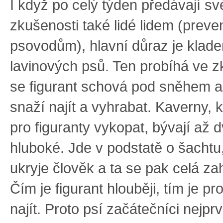
I když po celý týden předávají s
zkušenosti také lidé lidem (preven
psovodům), hlavní důraz je klade
lavinových psů. Ten probíhá ve zk
se figurant schová pod sněhem a
snaží najít a vyhrabat. Kaverny, 
pro figuranty vykopat, bývají až 
hluboké. Jde v podstatě o šachtu
ukryje člověk a ta se pak celá z
Čím je figurant hlouběji, tím je pr
najít. Proto psí začátečníci nejprv