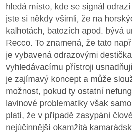
hledá místo, kde se signál odraz
jste si někdy všimli, že na horsk
kalhotách, batozích apod. bývá 
Recco. To znamená, že tato např
je vybavená odrazovými destička
vyhledávacímu přístroji usnadňuj
je zajímavý koncept a může slouži
možnost, pokud ty ostatní nefung
lavinové problematiky však samo
platí, že v případě zasypání člově
nejúčinnější okamžitá kamaráds