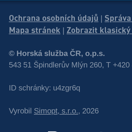
Ochrana osobních údajů
Správa
|
Mapa stránek
Zobrazit klasick
|
© Horská služba ČR, o.p.s.
543 51 Špindlerův Mlýn 260, T +420
ID schránky: u4zgr6q
Vyrobil
Simopt, s.r.o.
, 2026