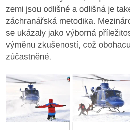
zemi jsou odlišné a odlišná je tak
záchranářská metodika. Mezináro
se ukázaly jako výborná příležito
výměnu zkušeností, což obohacu
zúčastněné.