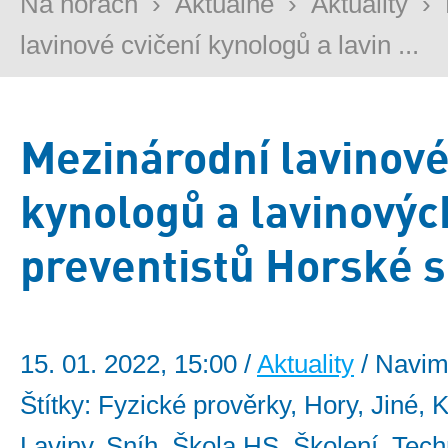
Na horách
›
Aktuálně
›
Aktuality
›
lavinové cvičení kynologů a lavin ...
Mezinárodní lavinové
kynologů a lavinovýc
preventistů Horské s
15. 01. 2022, 15:00 /
Aktuality
/ Navim
Štítky: Fyzické prověrky, Hory, Jiné, 
Laviny, Sníh, Škola HS, Školení, Tech