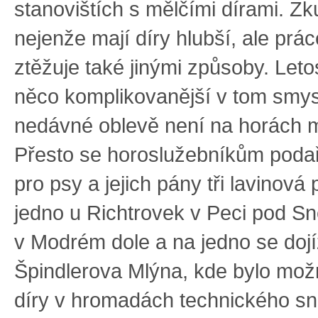
stanovištích s mělčími dírami. Zk
nejenže mají díry hlubší, ale prác
ztěžuje také jinými způsoby. Leto
něco komplikovanější v tom smysl
nedávné oblevě není na horách 
Přesto se horoslužebníkům podaři
pro psy a jejich pány tři lavinová
jedno u Richtrovek v Peci pod S
v Modrém dole a na jedno se dojí
Špindlerova Mlýna, kde bylo možn
díry v hromadách technického s