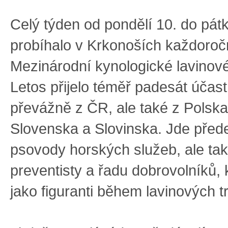
Celý týden od pondělí 10. do pát
probíhalo v Krkonoších každoro
Mezinárodní kynologické lavinové
Letos přijelo téměř padesát účas
převážně z ČR, ale také z Polsk
Slovenska a Slovinska. Jde před
psovody horských služeb, ale tak
preventisty a řadu dobrovolníků, k
jako figuranti během lavinových t