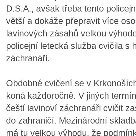
D.S.A., avšak třeba tento policejní
větší a dokáže přepravit více oso
lavinových zásahů velkou výhodo
policejní letecká služba cvičila s
záchranáři.
Obdobné cvičení se v Krkonošíc
koná každoročně. V jiných termín
čeští lavinoví záchranáři cvičit z
do zahraničí. Mezinárodní skladb
má tu velkou výhodu, že podmín