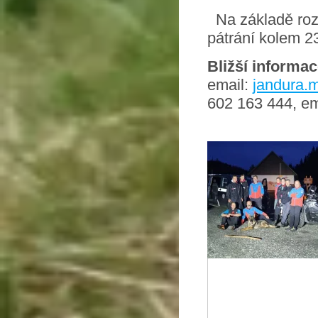
Na základě rozh
pátrání kolem 2
Bližší informac
email:
jandura.
602 163 444, em