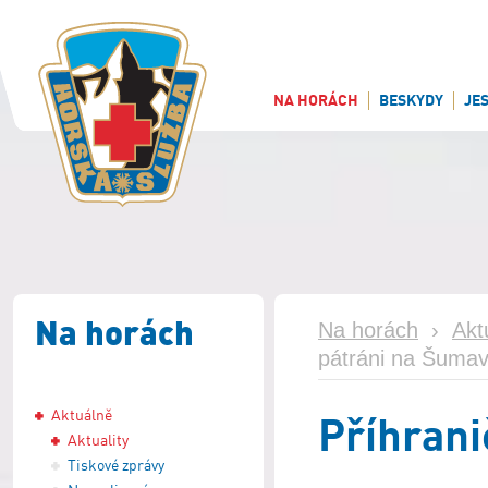
NA HORÁCH
BESKYDY
JE
Na horách
Na horách
›
Akt
pátráni na Šumav
Aktuálně
Příhrani
Aktuality
Tiskové zprávy