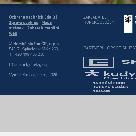
Ochrana osobních údajů
|
ZAKLADATEL
Správa cookies
Mapa
HORSKÉ SLUŽBY
|
stránek
Zobrazit mobilní
|
web
© Horská služba ČR, o.p.s.
PARTNEŘI HORSKÉ SLUŽB
543 51 Špindlerův Mlýn 260,
T +420 499 433 230
ID schránky: u4zgr6q
Vyrobil
Simopt, s.r.o.
, 2026