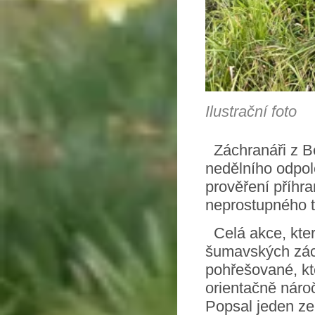
Ilustrační foto
Záchranáři z Be
nedělního odpol
prověření příhra
neprostupného t
Celá akce, kter
šumavských zác
pohřešované, kt
orientačně náro
Popsal jeden ze