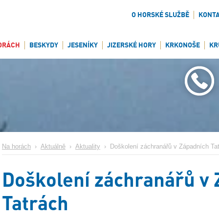
O HORSKÉ SLUŽBĚ
KONT
ORÁCH
BESKYDY
JESENÍKY
JIZERSKÉ HORY
KRKONOŠE
KR
Na horách
›
Aktuálně
›
Aktuality
›
Doškolení záchranářů v Západních Ta
Doškolení záchranářů v 
Tatrách