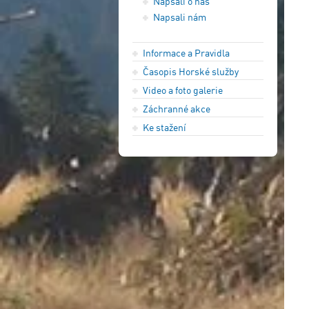
Napsali o nás
Napsali nám
Informace a Pravidla
Časopis Horské služby
Video a foto galerie
Záchranné akce
Ke stažení