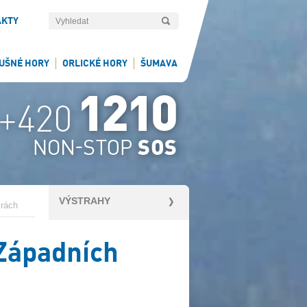
AKTY
UŠNÉ HORY
ORLICKÉ HORY
ŠUMAVA
VÝSTRAHY
trách
Západních