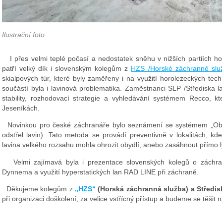
Ilustrační foto
I přes velmi teplé počasí a nedostatek sněhu v nižších partiích hor
patří velký dík i slovenským kolegům z
HZS /Horské záchranné slu
skialpových túr, které byly zaměřeny i na využití horolezeckých te
součástí byla i lavinová problematika. Zaměstnanci SLP /Střediska l
stability, rozhodovací strategie a vyhledávání systémem Recco, 
Jeseníkách.
Novinkou pro české záchranáře bylo seznámení se systémem „Obeli
odstřel lavin). Tato metoda se provádí preventivně v lokalitách, k
lavina velkého rozsahu mohla ohrozit obydlí, anebo zasáhnout přímo l
Velmi zajímavá byla i prezentace slovenských kolegů o záchra
Dynnema a využití hyperstatických lan RAD LINE při záchraně.
Děkujeme kolegům z
„HZS“
(Horská záchranná služba) a Středis
při organizaci doškolení, za velice vstřícný přístup a budeme se těšit n