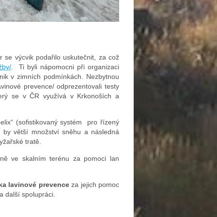
 se výcvik podařilo uskutečnit, za což
žby/
. Ti byli nápomocni při organizaci
chnik v zimních podmínkách. Nezbytnou
avinové prevence/ odprezentovali testy
který se v ČR využívá v Krkonoších a
x“ (sofistikovaný systém pro řízený
de by větší množství sněhu a následná
yžařské tratě.
ně ve skalním terénu za pomoci lan
ka lavinové prevence
za jejich pomoc
a další spolupráci.