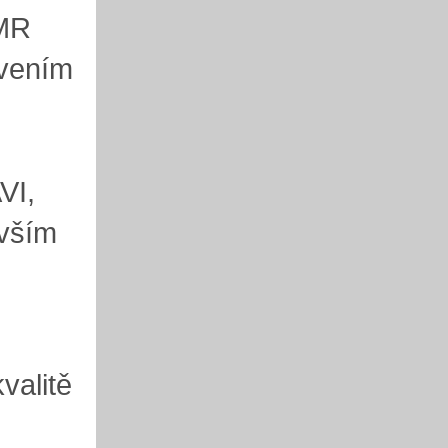
MMR
avením
VI,
evším
valitě