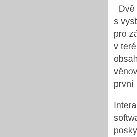
Dvě s
s vys
pro z
v ter
obsah
věnov
první
Inter
softw
posky