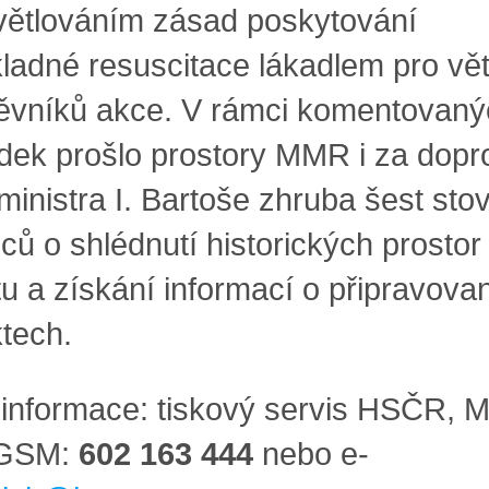
větlováním zásad poskytování
ladné resuscitace lákadlem pro vě
ěvníků akce. V rámci komentovaný
ídek prošlo prostory MMR i za dop
ministra I. Bartoše zhruba šest sto
ců o shlédnutí historických prostor
tu a získání informací o připravova
ktech.
í informace
:
tiskový servis HSČR, 
 GSM:
60
2 163 444
nebo e-