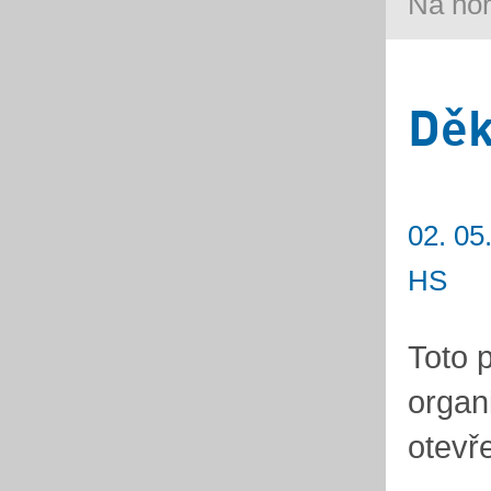
Na ho
Děk
02. 05
HS
Toto 
organ
otevř