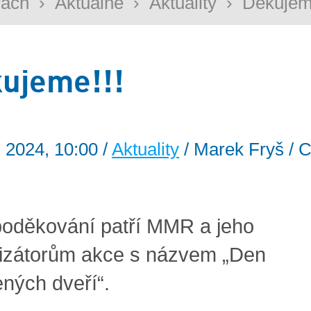
rách
›
Aktuálně
›
Aktuality
›
Děkujem
ujeme!!!
. 2024, 10:00 /
Aktuality
/ Marek Fryš / C
poděkování patří MMR a jeho
izátorům akce s názvem „Den
ených dveří“.