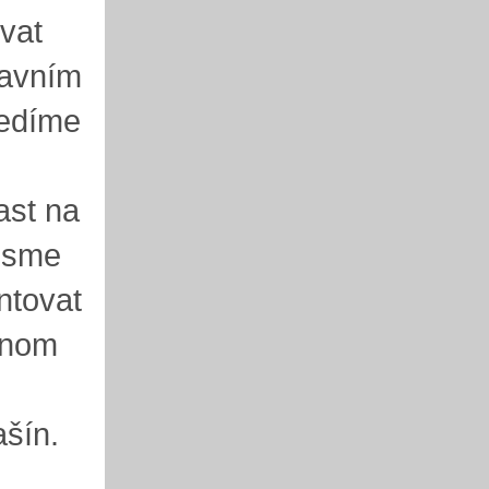
vat
lavním
ředíme
ast na
 jsme
entovat
jenom
ašín.