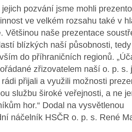
jejich pozvání jsme mohli prezento
činnost ve velkém rozsahu také v h
. Většinou naše prezentace soust
lastí blízkých naší působnosti, tedy
vším do příhraničních regionů. „Úč
pořádané zřizovatelem naší o. p. s.
 rádi přijali a využili možnosti prez
ou službu široké veřejnosti, a ne 
níkům hor.“ Dodal na vysvětlenou
dní náčelník HSČR o. p. s. René M