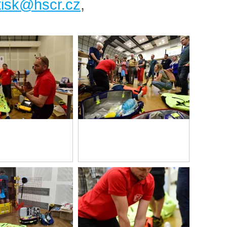
tisk@hscr.cz
,