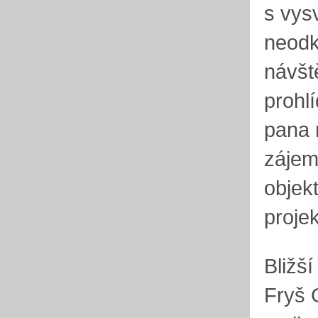
s vys
neodk
návšt
prohl
pana 
zájem
objek
proje
Bližš
Fryš