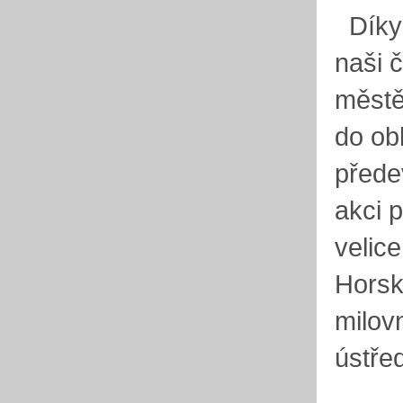
Díky 
naši 
městě
do ob
přede
akci 
velice
Horsk
milov
ústře