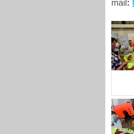
mail
: