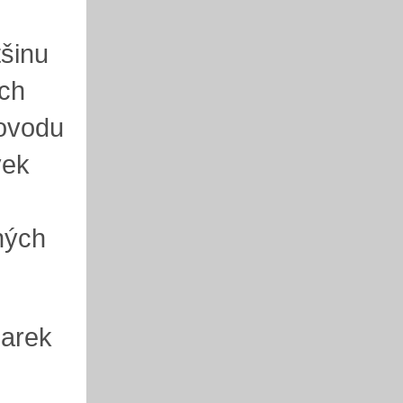
tšinu
ch
rovodu
vek
ných
Marek