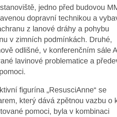
tanoviště, jedno před budovou 
tavenou dopravní technikou a vyb
áchranu z lanové dráhy a pohybu
énu v zimních podmínkách. Druhé,
ově odlišné, v konferenčním sále A
ané lavinové problematice a před
 pomoci.
aktivní figurína „ResusciAnne“ se
arem, který dává zpětnou vazbu o k
tované pomoci, byla v kombinaci