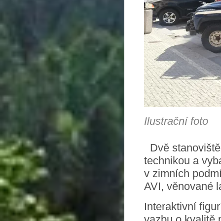
Ilustrační foto
Dvě stanoviště
technikou a vyb
v zimních podmí
AVI, věnované l
Interaktivní fig
vazbu o kvalitě