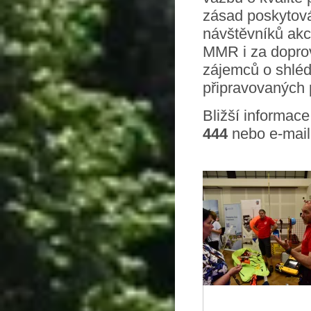
zásad poskytová
návštěvníků akc
MMR i za doprov
zájemců o shlédn
připravovaných 
Bližší informace
444
nebo e-mail