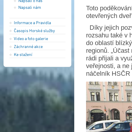
Napsali o nás
Toto poděkován
Napsali nám
otevřených dveří
Informace a Pravidla
Díky jejich poz
Časopis Horské služby
rozsahu také v 
Video a foto galerie
do oblastí blízk
Záchranné akce
regionů. „Účast 
Ke stažení
rádi přijali a v
veřejnosti, a n
náčelník HSČR o