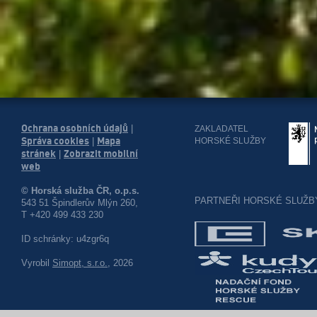
Ochrana osobních údajů
|
ZAKLADATEL
Správa cookies
Mapa
HORSKÉ SLUŽBY
|
stránek
Zobrazit mobilní
|
web
© Horská služba ČR, o.p.s.
PARTNEŘI HORSKÉ SLUŽB
543 51 Špindlerův Mlýn 260,
T +420 499 433 230
ID schránky: u4zgr6q
Vyrobil
Simopt, s.r.o.
, 2026