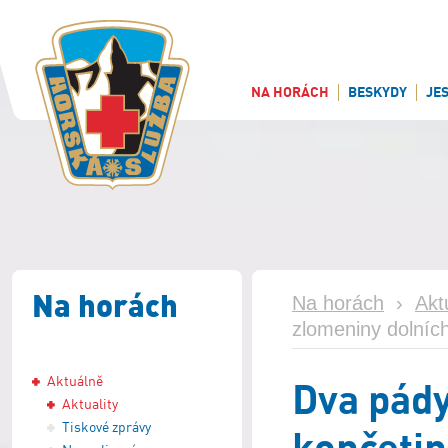
NA HORÁCH
BESKYDY
JE
Na horách
Na horách
›
Akt
zlomeniny dolníc
Aktuálně
Dva pády
Aktuality
Tiskové zprávy
končetin