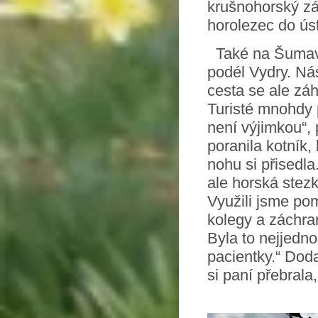
krušnohorský zá
horolezec do ús
Také na Šumavě
podél Vydry. Nás
cesta se ale zá
Turisté mnohdy 
není výjimkou“, p
poranila kotník,
nohu si přisedla
ale horská stez
Využili jsme po
kolegy a záchra
Byla to nejjedn
pacientky.“ Dod
si paní přebrala