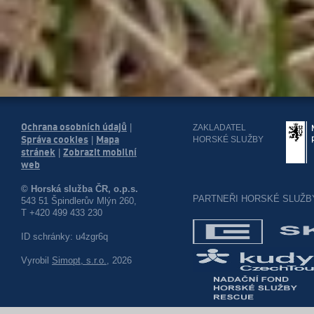
Ochrana osobních údajů
|
ZAKLADATEL
Správa cookies
Mapa
HORSKÉ SLUŽBY
|
stránek
Zobrazit mobilní
|
web
© Horská služba ČR, o.p.s.
PARTNEŘI HORSKÉ SLUŽB
543 51 Špindlerův Mlýn 260,
T +420 499 433 230
ID schránky: u4zgr6q
Vyrobil
Simopt, s.r.o.
, 2026