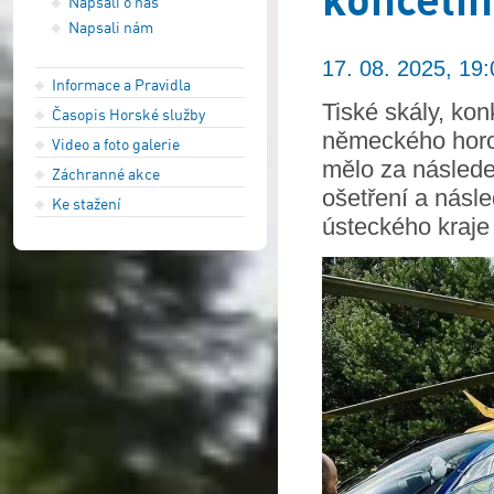
Napsali o nás
Napsali nám
17. 08. 2025, 19:
Informace a Pravidla
Tiské skály, ko
Časopis Horské služby
německého horol
Video a foto galerie
mělo za následe
Záchranné akce
ošetření a násl
Ke stažení
ústeckého kraj