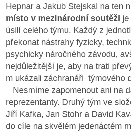
Hepnar a Jakub Stejskal na ten n
místo v mezinárodní soutěži
je
úsilí celého týmu. Každý z jednot
překonat nástrahy fyzicky, techni
psychicky náročného závodu, av
nejdůležitější je, aby na trati př
m ukázali záchranáři týmového 
Nesmíme zapomenout ani na da
reprezentanty. Druhý tým ve slož
Jiří Kafka, Jan Stohr a David Kava
do cíle na skvělém jedenáctém mí