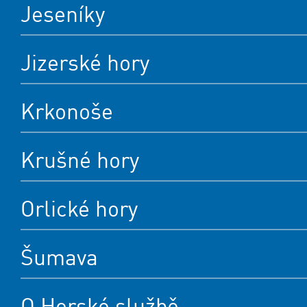
Jeseníky
Jizerské hory
Krkonoše
Krušné hory
Orlické hory
Šumava
O Horské službě