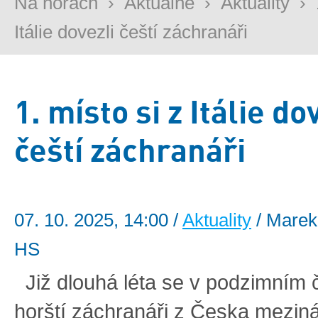
Na horách
›
Aktuálně
›
Aktuality
›
Itálie dovezli čeští záchranáři
1. místo si z Itálie do
čeští záchranáři
07. 10. 2025, 14:00 /
Aktuality
/ Marek
HS
Již dlouhá léta se v podzimním 
horští záchranáři z Česka mezin