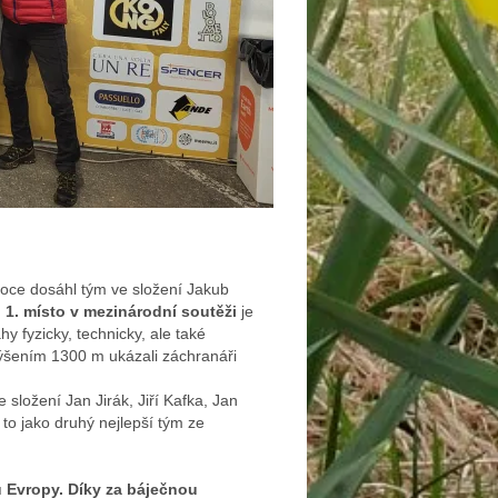
 roce dosáhl tým ve složení Jakub
.
1. místo v mezinárodní soutěži
je
y fyzicky, technicky, ale také
evýšením 1300 m ukázali záchranáři
ložení Jan Jirák, Jiří Kafka, Jan
 to jako druhý nejlepší tým ze
 Evropy. Díky za báječnou