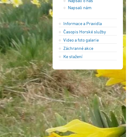
Napsali o nás
Napsali nám
Informace a Pravidla
Časopis Horské služby
Video a foto galerie
Záchranné akce
Ke stažení