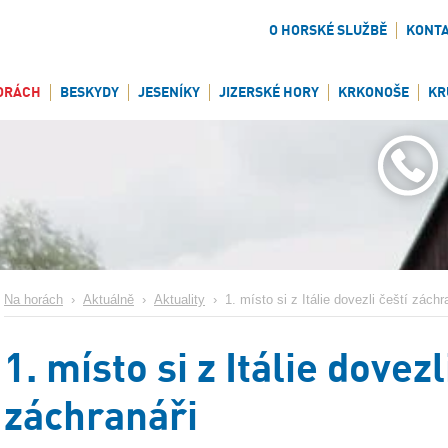
O HORSKÉ SLUŽBĚ
KONT
ORÁCH
BESKYDY
JESENÍKY
JIZERSKÉ HORY
KRKONOŠE
KR
Na horách
›
Aktuálně
›
Aktuality
›
1. místo si z Itálie dovezli čeští záchr
1. místo si z Itálie dovezl
záchranáři