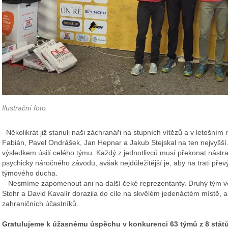
Ilustrační foto
Několikrát již stanuli naši záchranáři na stupních vítězů a v letošním
Fabián, Pavel Ondrášek, Jan Hepnar a Jakub Stejskal na ten nejvyšší
výsledkem úsilí celého týmu. Každý z jednotlivců musí překonat nástrah
psychicky náročného závodu, avšak nejdůležitější je, aby na trati př
týmového ducha.
Nesmíme zapomenout ani na další čeké reprezentanty. Druhý tým ve s
Stohr a David Kavalír dorazila do cíle na skvělém jedenáctém místě, a
zahraničních účastníků.
Gratulujeme k úžasnému úspěchu v konkurenci 63 týmů z 8 států