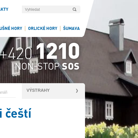
AKTY
UŠNÉ HORY
ORLICKÉ HORY
ŠUMAVA
VÝSTRAHY
anáři
i čeští