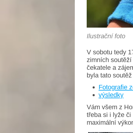
Ilustrační foto
V sobotu tedy 1
zimních soutěží 
čekatele a zájem
byla tato soutě
Fotografie 
výsledky
Vám všem z Horsk
třeba si i lyže č
maximální výko