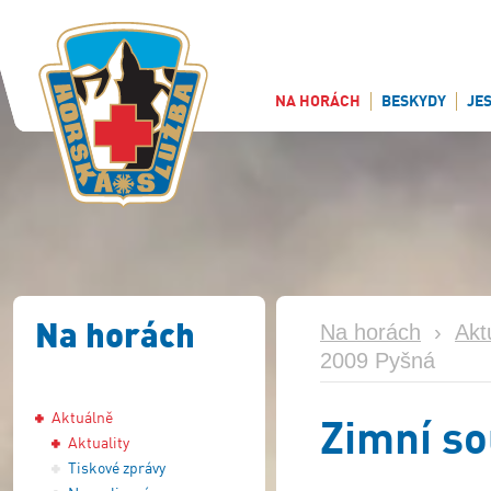
NA HORÁCH
BESKYDY
JE
Na horách
Na horách
›
Akt
2009 Pyšná
Aktuálně
Zimní so
Aktuality
Tiskové zprávy