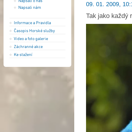
Napsali o nás
09. 01. 2009, 10:
Napsali nám
Tak jako každý r
Informace a Pravidla
Časopis Horské služby
Video a foto galerie
Záchranné akce
Ke stažení