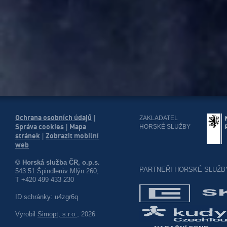
Ochrana osobních údajů
|
ZAKLADATEL
Správa cookies
Mapa
HORSKÉ SLUŽBY
|
stránek
Zobrazit mobilní
|
web
© Horská služba ČR, o.p.s.
PARTNEŘI HORSKÉ SLUŽB
543 51 Špindlerův Mlýn 260,
T +420 499 433 230
ID schránky: u4zgr6q
Vyrobil
Simopt, s.r.o.
, 2026