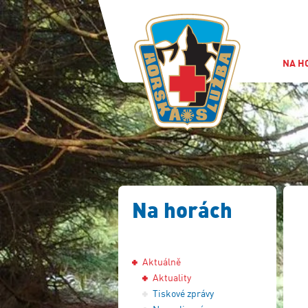
NA H
Na horách
Aktuálně
Aktuality
Tiskové zprávy