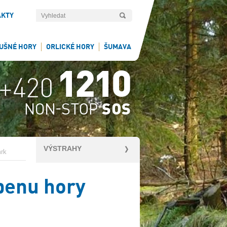
AKTY
UŠNÉ HORY
ORLICKÉ HORY
ŠUMAVA
VÝSTRAHY
rk
benu hory