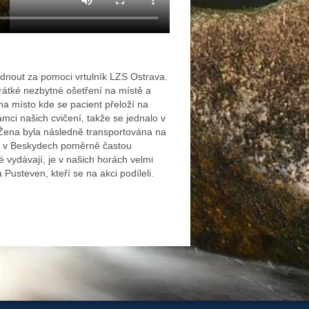
dnout za pomoci vrtulník LZS Ostrava.
Krátké nezbytné ošetření na místě a
a místo kde se pacient přeloží na
ámci našich cvičení, takže se jednalo v
. Žena byla následně transportována na
je v Beskydech poměrně častou
 vydávají, je v našich horách velmi
Pusteven, kteří se na akci podíleli.