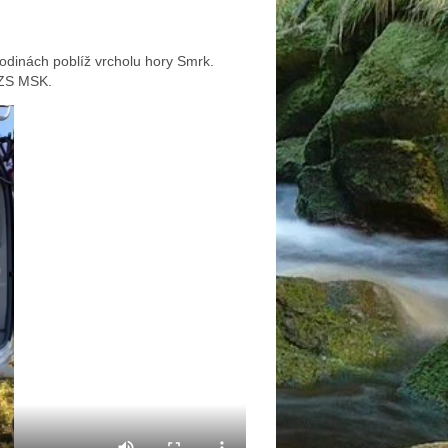
dinách poblíž vrcholu hory Smrk.
 ZZS MSK.