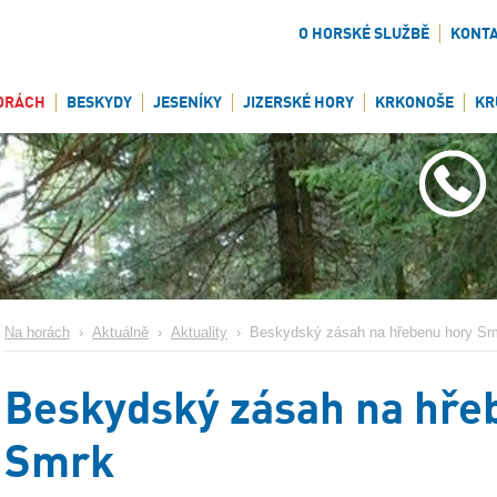
O HORSKÉ SLUŽBĚ
KONT
ORÁCH
BESKYDY
JESENÍKY
JIZERSKÉ HORY
KRKONOŠE
KR
Na horách
›
Aktuálně
›
Aktuality
›
Beskydský zásah na hřebenu hory Sm
Beskydský zásah na hře
Smrk