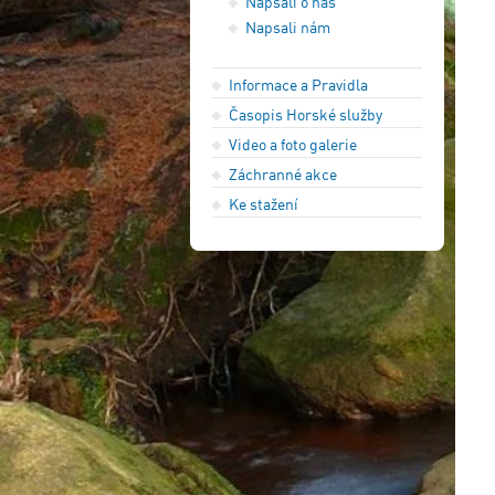
Napsali o nás
Napsali nám
Informace a Pravidla
Časopis Horské služby
Video a foto galerie
Záchranné akce
Ke stažení