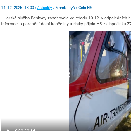
14. 12. 2025, 13:00 /
Aktuality
/ Marek Fryš / Celá HS
Horská služba Beskydy zasahovala ve středu 10.12. v odpoledních ho
Informaci o poranění dolní končetiny turistky přijala HS z dispečinku