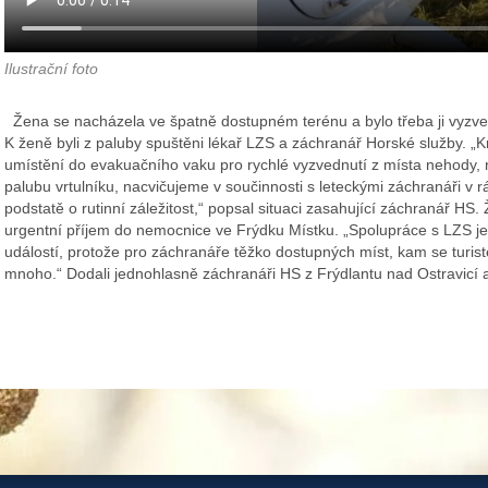
Ilustrační foto
Žena se nacházela ve špatně dostupném terénu a bylo třeba ji vyzve
K ženě byli z paluby spuštěni lékař LZS a záchranář Horské služby. „
umístění do evakuačního vaku pro rychlé vyzvednutí z místa nehody, n
palubu vrtulníku, nacvičujeme v součinnosti s leteckými záchranáři v r
podstatě o rutinní záležitost,“ popsal situaci zasahující záchranář HS
urgentní příjem do nemocnice ve Frýdku Místku. „Spolupráce s LZS 
událostí, protože pro záchranáře těžko dostupných míst, kam se turisté
mnoho.“ Dodali jednohlasně záchranáři HS z Frýdlantu nad Ostravicí a 