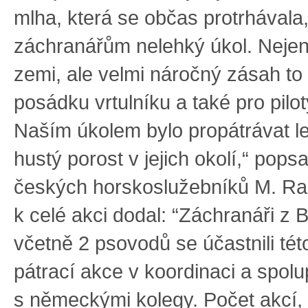
mlha, která se občas protrhávala, 
záchranářům nelehký úkol. Neje
zemi, ale velmi náročný zásah to 
posádku vrtulníku a také pro pilo
Naším úkolem bylo propátrávat le
hustý porost v jejich okolí,“ popsa
českých horskoslužebníků M. Ra
k celé akci dodal: “Záchranáři z 
včetně 2 psovodů se účastnili tét
pátrací akce v koordinaci a spolu
s německými kolegy. Počet akcí,