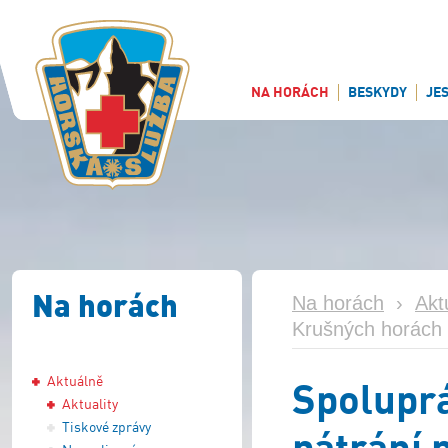
NA HORÁCH
BESKYDY
JE
Na horách
Na horách
›
Akt
Krušných horách p
Aktuálně
Spoluprá
Aktuality
Tiskové zprávy
pátrání 