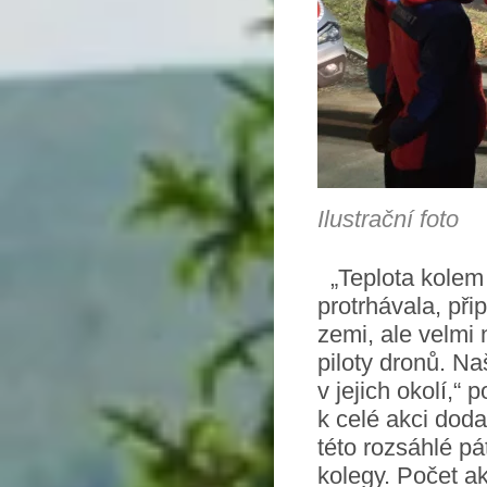
Ilustrační foto
„Teplota kolem 
protrhávala, př
zemi, ale velmi 
piloty dronů. Na
v jejich okolí,“
k celé akci doda
této rozsáhlé p
kolegy. Počet a