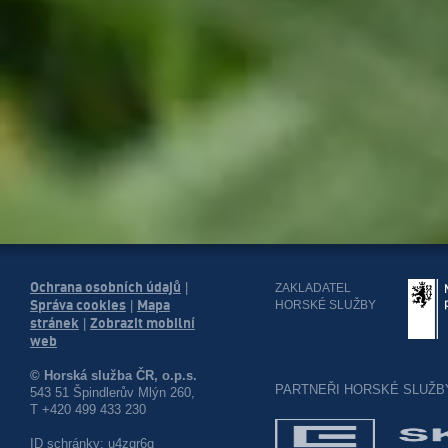
Ochrana osobních údajů
|
ZAKLADATEL
Správa cookies
Mapa
HORSKÉ SLUŽBY
|
stránek
Zobrazit mobilní
|
web
© Horská služba ČR, o.p.s.
PARTNEŘI HORSKÉ SLUŽB
543 51 Špindlerův Mlýn 260,
T +420 499 433 230
ID schránky: u4zgr6q