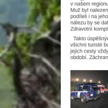
v našem regionu
Muž byl nalezen
podíleli i na je
nálezu by se da
Zdravotní kompl
Takto úspěšných
všichni turisté 
jejich cesty vž
období. Záchran