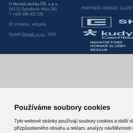
© Horská služba ČR, o.p.s.
PARTNEŘI HORSKÉ SLUŽB
543 51 Špindlerův Mlýn 260,
T +420 499 433 230
ID schránky: u4zgr6q
Vyrobil
Simopt, s.r.o.
, 2026
Používáme soubory cookies
Tyto webové stránky používají soubory cookies a další sl
přizpůsobeného obsahu a reklam, analýzy návštěvnosti w