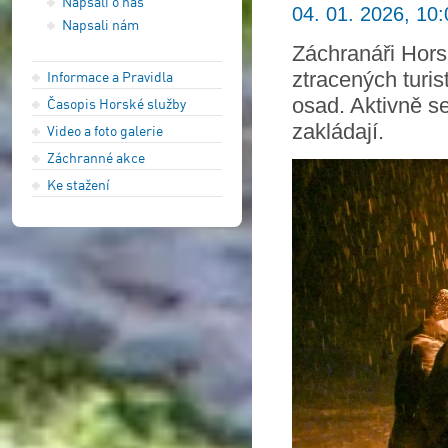
Napsali o nás
04. 01. 2026, 10:
Napsali nám
Záchranáři Hors
ztracených turis
Informace a Pravidla
osad. Aktivně se
Časopis Horské služby
zakládají.
Video a foto galerie
Záchranné akce
Ke stažení