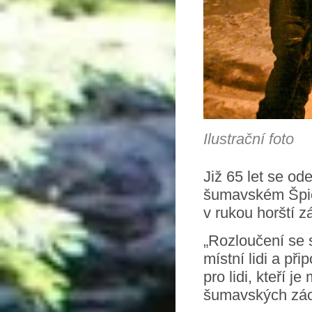
Ilustrační foto
Již 65 let se od
šumavském Špičá
v rukou horští z
„Rozloučení se s
místní lidi a př
pro lidi, kteří j
šumavských zác