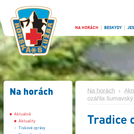
NA HORÁCH
BESKYDY
JE
Na horách
Na horách
›
Akt
ozářila šumavský
Aktuálně
Tradice 
Aktuality
Tiskové zprávy