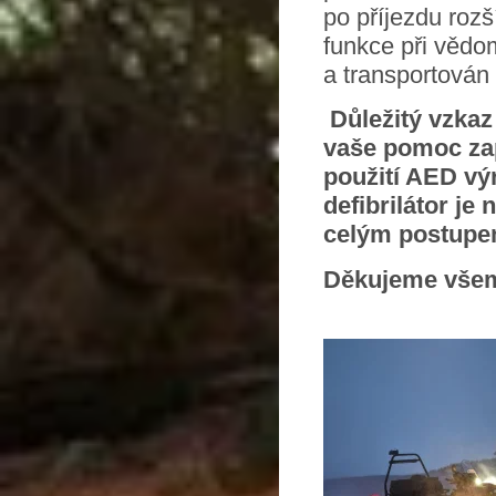
po příjezdu rozš
funkce při vědo
a transportován
Důležitý vzkaz 
vaše pomoc zap
použití AED výr
defibrilátor je 
celým postupem
Děkujeme všem