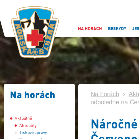
NA HORÁCH
BESKYDY
JE
Na horách
Na horách
›
Akt
odpoledne na Če
Aktuálně
Náročné
Aktuality
Tiskové zprávy
Červeno