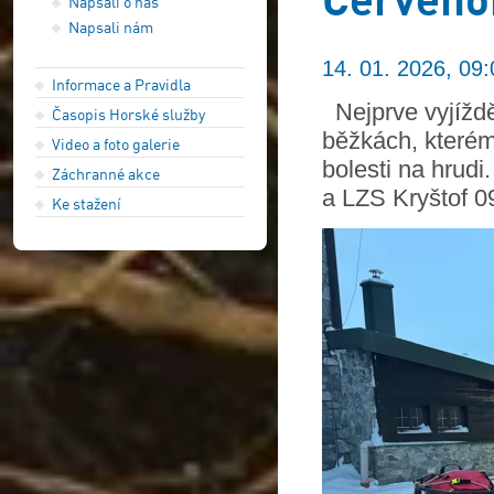
Napsali o nás
Napsali nám
14. 01. 2026, 09:
Informace a Pravidla
Nejprve vyjížd
Časopis Horské služby
běžkách, kterém
Video a foto galerie
bolesti na hrud
Záchranné akce
a LZS Kryštof 09
Ke stažení