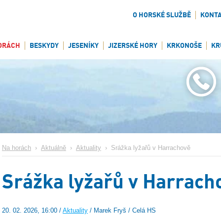
O HORSKÉ SLUŽBĚ
KONT
ORÁCH
BESKYDY
JESENÍKY
JIZERSKÉ HORY
KRKONOŠE
KR
Na horách
›
Aktuálně
›
Aktuality
›
Srážka lyžařů v Harrachově
Srážka lyžařů v Harrach
20. 02. 2026, 16:00 /
Aktuality
/ Marek Fryš / Celá HS