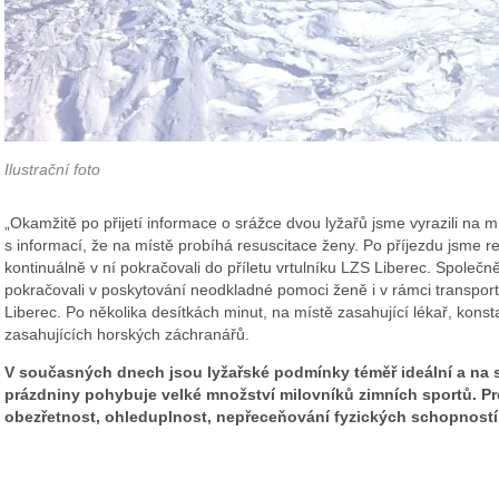
Ilustrační foto
„Okamžitě po přijetí informace o srážce dvou lyžařů jsme vyrazili na mí
s informací, že na místě probíhá resuscitace ženy. Po příjezdu jsme re
kontinuálně v ní pokračovali do příletu vrtulníku LZS Liberec. Společ
pokračovali v poskytování neodkladné pomoci ženě i v rámci transpor
Liberec. Po několika desítkách minut, na místě zasahující lékař, konst
zasahujících horských záchranářů.
V současných dnech jsou lyžařské podmínky téměř ideální a na s
prázdniny pohybuje velké množství milovníků zimních sportů. P
obezřetnost, ohleduplnost, nepřeceňování fyzických schopností