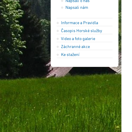
Napsali o nás
Napsali nám
Informace a Pravidla
Časopis Horské služby
Video a foto galerie
Záchranné akce
Ke stažení