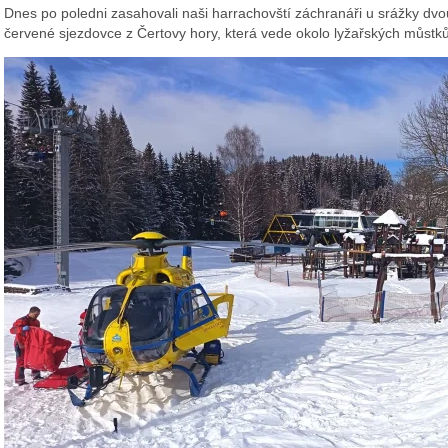
Dnes po poledni zasahovali naši harrachovští záchranáři u srážky dv
červené sjezdovce z Čertovy hory, která vede okolo lyžařských můstků