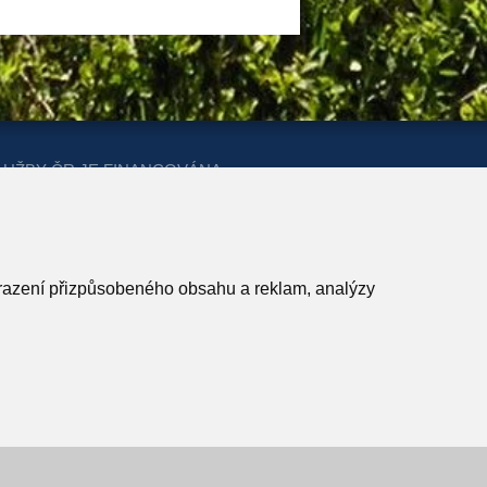
LUŽBY ČR JE FINANCOVÁNA
ERSTVA PRO MÍSTNÍ ROZVOJ A
obrazení přizpůsobeného obsahu a reklam, analýzy