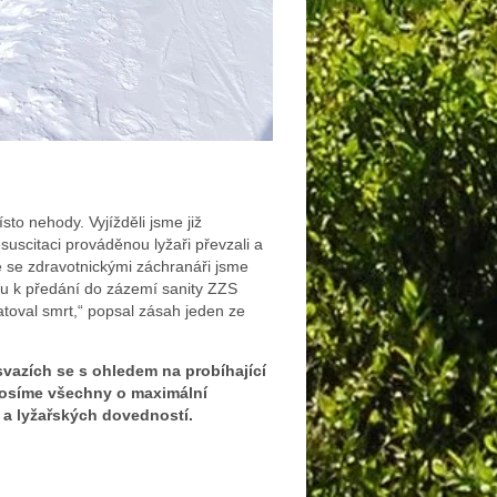
sto nehody. Vyjížděli jsme již
suscitaci prováděnou lyžaři převzali a
ně se zdravotnickými záchranáři jsme
tu k předání do zázemí sanity ZZS
atoval smrt,“ popsal zásah jeden ze
vazích se s ohledem na probíhající
rosíme všechny o maximální
 a lyžařských dovedností.