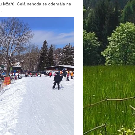
ou lyžařů. Celá nehoda se odehrála na
.