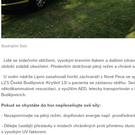
Ilustrační foto
Lidé se srdečními obtížemi, vysokým krevním tlakem a dalšími zdrav
období zvláště obezřetní. Především dodržovat pitný režim a chránit s
U vodní nádrže Lipno zasahovali horští záchranáři z Nové Pece ve s
LZS České Budějovice /Kryštof 13/ u pacienta se zástavou oběhu. Sed
několikaminutové resuscitaci, s využitím AED, letecky transportován
Budějovicích.
Pokud se chystáte do hor nepřeceňujte své síly:
- Nezapomínejte na pitný režim, doplňování energie např. prostřednic
- Dělejte častější přestávky v místech chráněných proti přímému slunc
s vysokým UV faktorem.