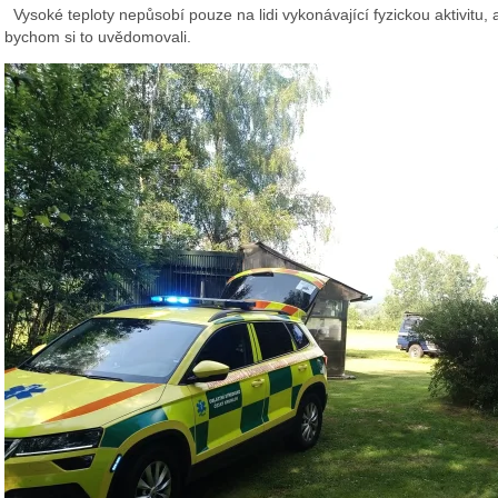
Vysoké teploty nepůsobí pouze na lidi vykonávající fyzickou aktivitu, 
bychom si to uvědomovali.