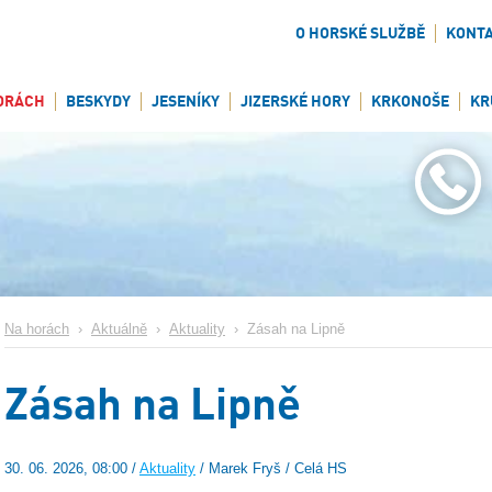
O HORSKÉ SLUŽBĚ
KONT
ORÁCH
BESKYDY
JESENÍKY
JIZERSKÉ HORY
KRKONOŠE
KR
Na horách
›
Aktuálně
›
Aktuality
›
Zásah na Lipně
Zásah na Lipně
30. 06. 2026, 08:00 /
Aktuality
/ Marek Fryš / Celá HS