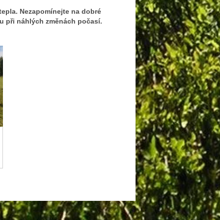
 tepla. Nezapomínejte na dobré
tu při náhlých změnách počasí.