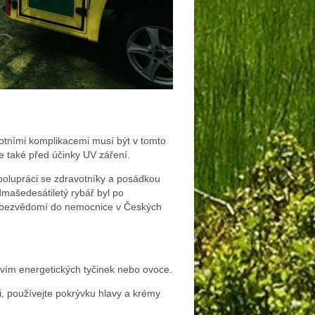
otními komplikacemi musí být v tomto
e také před účinky UV záření.
polupráci se zdravotníky a posádkou
mašedesátiletý rybář byl po
 v bezvědomí do nemocnice v Českých
tvím energetických tyčinek nebo ovoce.
i, používejte pokrývku hlavy a krémy