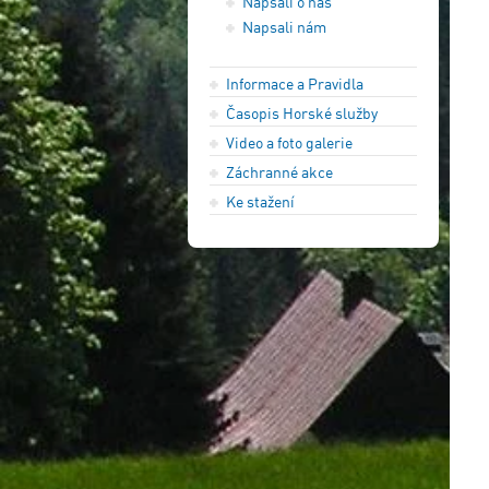
Napsali o nás
Napsali nám
Informace a Pravidla
Časopis Horské služby
Video a foto galerie
Záchranné akce
Ke stažení