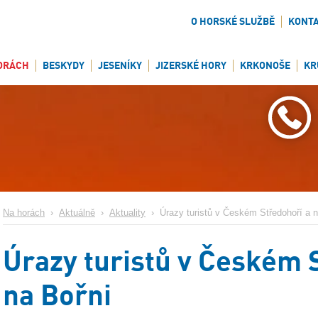
O HORSKÉ SLUŽBĚ
KONT
ORÁCH
BESKYDY
JESENÍKY
JIZERSKÉ HORY
KRKONOŠE
KR
Na horách
›
Aktuálně
›
Aktuality
›
Úrazy turistů v Českém Středohoří a n
Úrazy turistů v Českém 
na Bořni