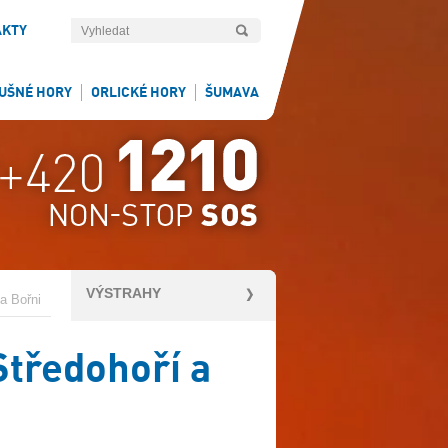
AKTY
UŠNÉ HORY
ORLICKÉ HORY
ŠUMAVA
VÝSTRAHY
a Bořni
Středohoří a