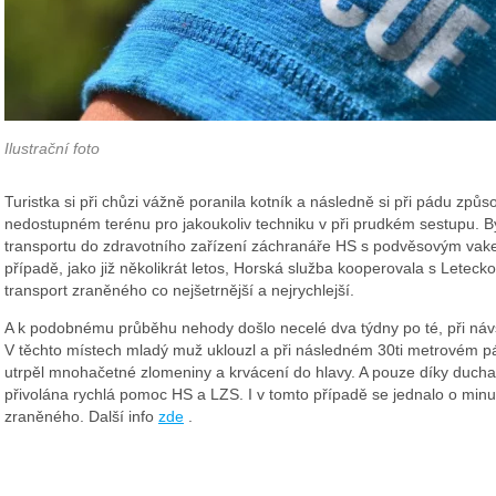
Ilustrační foto
Turistka si při chůzi vážně poranila kotník a následně si při pádu způs
nedostupném terénu pro jakoukoliv techniku v při prudkém sestupu. By
transportu do zdravotního zařízení záchranáře HS s podvěsovým vakem
případě, jako již několikrát letos, Horská služba kooperovala s Letec
transport zraněného co nejšetrnější a nejrychlejší.
A k podobnému průběhu nehody došlo necelé dva týdny po té, při návš
V těchto místech mladý muž uklouzl a při následném 30ti metrovém pá
utrpěl mnohačetné zlomeniny a krvácení do hlavy. A pouze díky duch
přivolána rychlá pomoc HS a LZS. I v tomto případě se jednalo o minuty
zraněného. Další info
zde
.