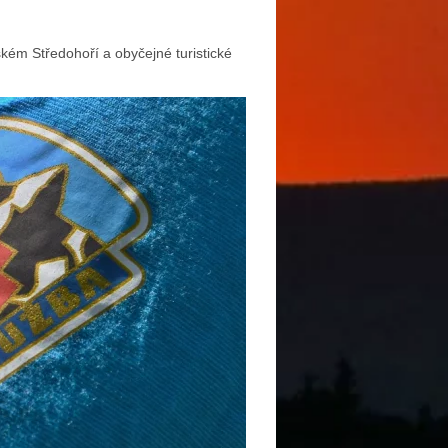
ském Středohoří a obyčejné turistické