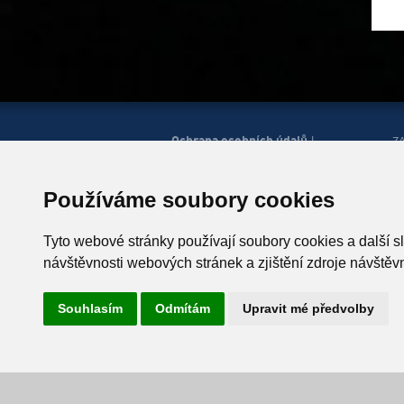
Ochrana osobních údajů
|
Z
Správa cookies
Mapa
H
|
stránek
Zobrazit mobilní
|
web
Používáme soubory cookies
© Horská služba ČR, o.p.s.
P
543 51 Špindlerův Mlýn 260,
Tyto webové stránky používají soubory cookies a další s
T +420 499 433 230
návštěvnosti webových stránek a zjištění zdroje návštěvn
ID schránky: u4zgr6q
Souhlasím
Odmítám
Upravit mé předvolby
Vyrobil
Simopt, s.r.o.
, 2026