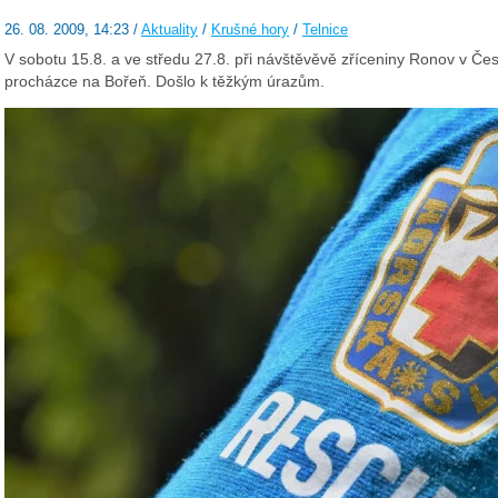
26. 08. 2009, 14:23 /
Aktuality
/
Krušné hory
/
Telnice
V sobotu 15.8. a ve středu 27.8. při návštěvěvě zříceniny Ronov v Če
procházce na Bořeň. Došlo k těžkým úrazům.