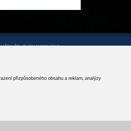
LUŽBY ČR JE FINANCOVÁNA
ERSTVA PRO MÍSTNÍ ROZVOJ A
obrazení přizpůsobeného obsahu a reklam, analýzy