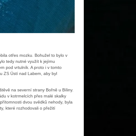
obila otřes mozku. Bohužel to bylo v
lo tedy nutné využít k jejímu
 pod vrtulník. A proto i v tomto
kou ZS Ústí nad Labem, aby byl
těvě na severní strany Bořně u Bíliny.
du v kotrmelcích přes malé skalky
apřítomnosti dvou svědků nehody, byla
, které rozhodovali o přežití