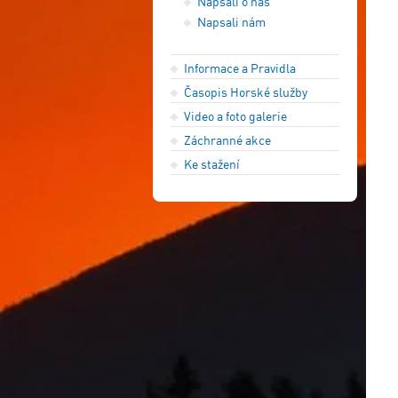
Napsali o nás
Napsali nám
Informace a Pravidla
Časopis Horské služby
Video a foto galerie
Záchranné akce
Ke stažení