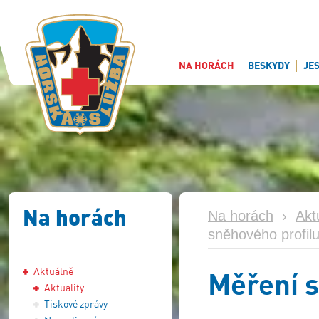
NA HORÁCH
BESKYDY
JE
Na horách
Na horách
›
Akt
sněhového profil
Aktuálně
Měření s
Aktuality
Tiskové zprávy