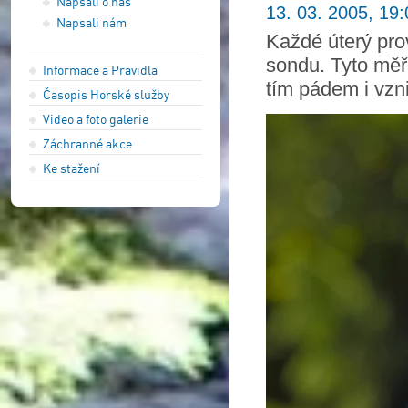
Napsali o nás
13. 03. 2005, 19:
Napsali nám
Každé úterý pro
sondu. Tyto měř
Informace a Pravidla
tím pádem i vzni
Časopis Horské služby
Video a foto galerie
Záchranné akce
Ke stažení