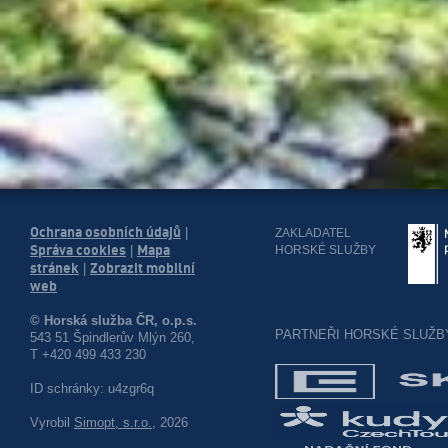
Ochrana osobních údajů
|
ZAKLADATEL
Správa cookies
Mapa
HORSKÉ SLUŽBY
|
stránek
Zobrazit mobilní
|
web
© Horská služba ČR, o.p.s.
PARTNEŘI HORSKÉ SLUŽB
543 51 Špindlerův Mlýn 260,
T +420 499 433 230
ID schránky: u4zgr6q
Vyrobil
Simopt, s.r.o.
, 2026