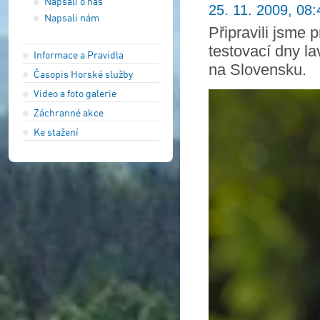
Napsali o nás
25. 11. 2009, 08:
Napsali nám
Připravili jsme
testovací dny l
Informace a Pravidla
na Slovensku.
Časopis Horské služby
Video a foto galerie
Záchranné akce
Ke stažení