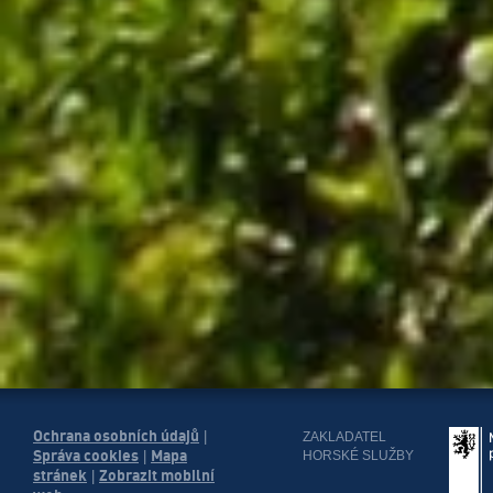
Ochrana osobních údajů
|
ZAKLADATEL
Správa cookies
Mapa
HORSKÉ SLUŽBY
|
stránek
Zobrazit mobilní
|