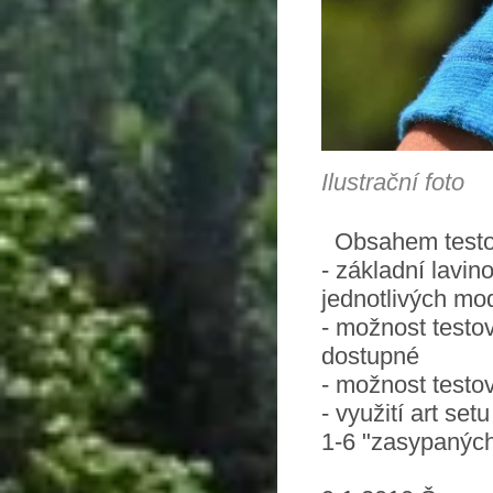
Ilustrační foto
Obsahem testo
- základní lavi
jednotlivých mo
- možnost testov
dostupné
- možnost testo
- využití art se
1-6 "zasypanýc