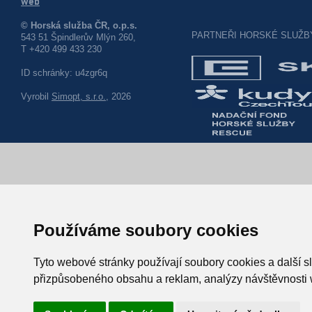
web
© Horská služba ČR, o.p.s.
PARTNEŘI HORSKÉ SLUŽB
543 51 Špindlerův Mlýn 260,
T +420 499 433 230
ID schránky: u4zgr6q
Vyrobil
Simopt, s.r.o.
, 2026
Používáme soubory cookies
Tyto webové stránky používají soubory cookies a další sl
přizpůsobeného obsahu a reklam, analýzy návštěvnosti w