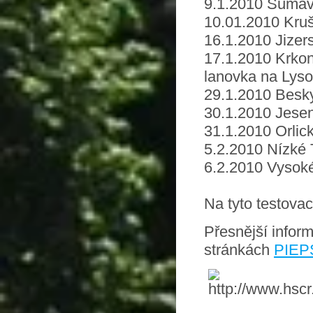
9.1.2010 Šumava
10.01.2010 Kruš
16.1.2010 Jizer
17.1.2010 Krkon
lanovka na Lyso
29.1.2010 Besky
30.1.2010 Jesen
31.1.2010 Orlic
5.2.2010 Nízké 
6.2.2010 Vysoké
Na tyto testovac
Přesnější infor
stránkách
PIEP