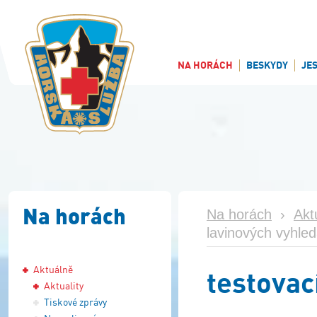
NA HORÁCH
BESKYDY
JE
Na horách
Na horách
›
Akt
lavinových vyhle
Aktuálně
testovac
Aktuality
Tiskové zprávy