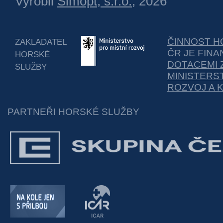
Vyrobil
Simopt, s.r.o.
, 2026
ČINNOST H
ZAKLADATEL
ČR JE FIN
HORSKÉ
DOTACEMI 
SLUŽBY
MINISTERS
ROZVOJ A 
PARTNEŘI HORSKÉ SLUŽBY