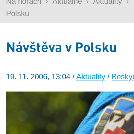
Na horách
›
Aktuálně
›
Aktuality
›
Polsku
Návštěva v Polsku
19. 11. 2006, 13:04 /
Aktuality
/
Besky