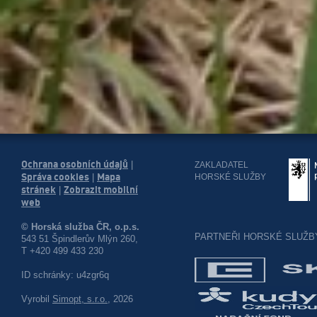
Ochrana osobních údajů
|
ZAKLADATEL
Správa cookies
Mapa
HORSKÉ SLUŽBY
|
stránek
Zobrazit mobilní
|
web
© Horská služba ČR, o.p.s.
PARTNEŘI HORSKÉ SLUŽB
543 51 Špindlerův Mlýn 260,
T +420 499 433 230
ID schránky: u4zgr6q
Vyrobil
Simopt, s.r.o.
, 2026