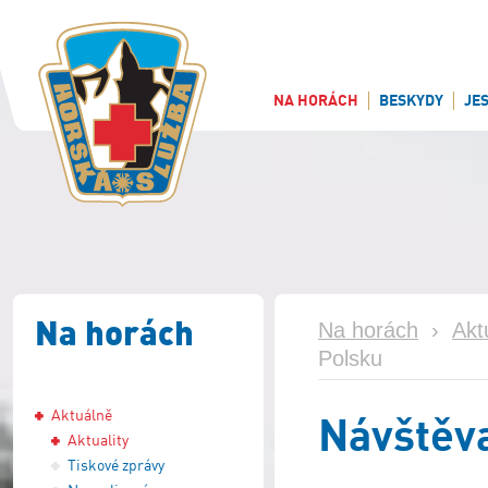
NA HORÁCH
BESKYDY
JE
Na horách
Na horách
›
Akt
Polsku
Aktuálně
Návštěva
Aktuality
Tiskové zprávy