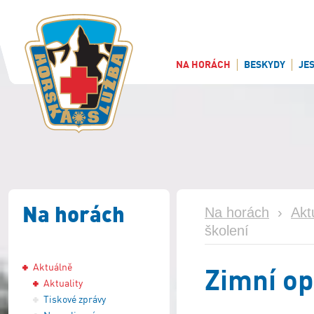
NA HORÁCH
BESKYDY
JE
Na horách
Na horách
›
Akt
školení
Aktuálně
Zimní op
Aktuality
Tiskové zprávy