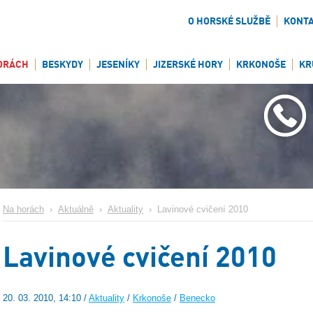
O HORSKÉ SLUŽBĚ
KONT
ORÁCH
BESKYDY
JESENÍKY
JIZERSKÉ HORY
KRKONOŠE
KR
Na horách
›
Aktuálně
›
Aktuality
›
Lavinové cvičení 2010
Lavinové cvičení 2010
20. 03. 2010, 14:10 /
Aktuality
/
Krkonoše
/
Benecko