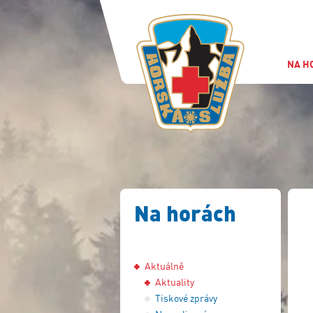
NA H
Na horách
Aktuálně
Aktuality
Tiskové zprávy