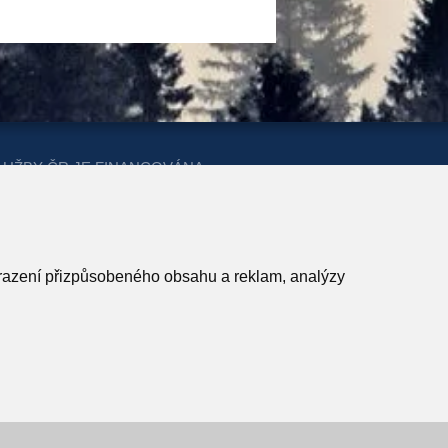
LUŽBY ČR JE FINANCOVÁNA
ERSTVA PRO MÍSTNÍ ROZVOJ A
obrazení přizpůsobeného obsahu a reklam, analýzy