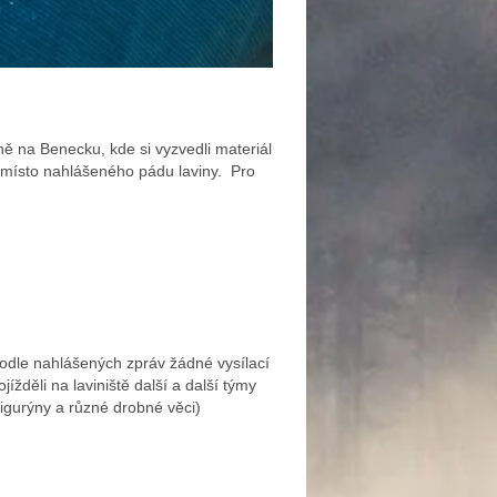
ně na Benecku, kde si vyzvedli materiál
na místo nahlášeného pádu laviny. Pro
odle nahlášených zpráv žádné vysílací
ížděli na laviniště další a další týmy
igurýny a různé drobné věci)