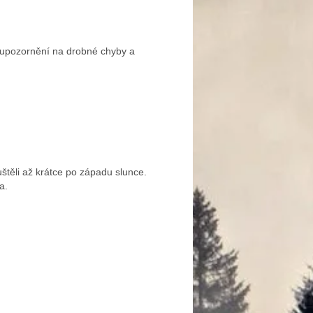
 upozornění na drobné chyby a
těli až krátce po západu slunce.
a.