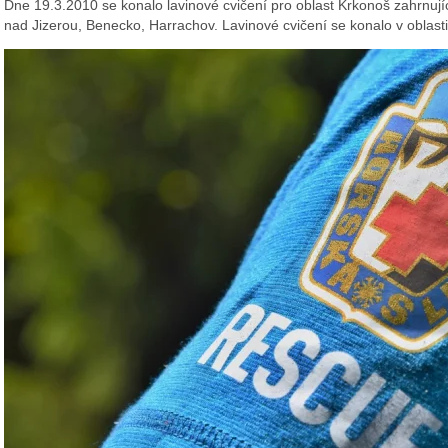
Dne 19.3.2010 se konalo lavinové cvičení pro oblast Krkonoš zahrnují
nad Jizerou, Benecko, Harrachov. Lavinové cvičení se konalo v oblasti