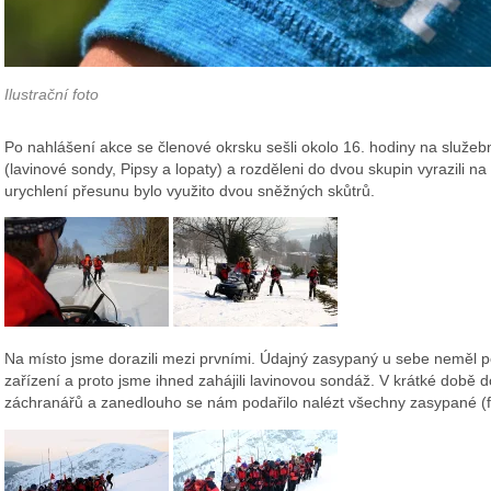
Ilustrační foto
Po nahlášení akce se členové okrsku sešli okolo 16. hodiny na služeb
(lavinové sondy, Pipsy a lopaty) a rozděleni do dvou skupin vyrazili 
urychlení přesunu bylo využito dvou sněžných skůtrů.
Na místo jsme dorazili mezi prvními. Údajný zasypaný u sebe neměl p
zařízení a proto jsme ihned zahájili lavinovou sondáž. V krátké době doj
záchranářů a zanedlouho se nám podařilo nalézt všechny zasypané (f