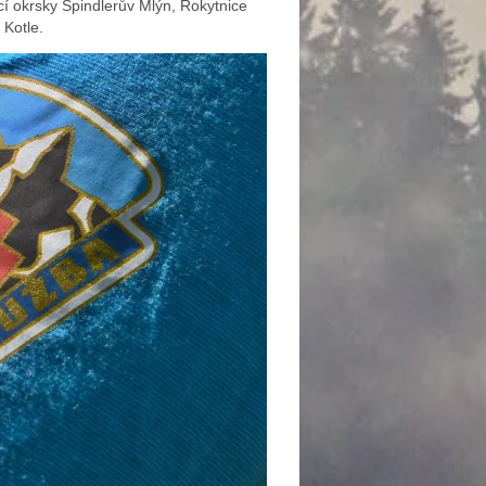
cí okrsky Špindlerův Mlýn, Rokytnice
 Kotle.