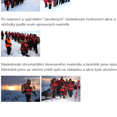
Po nalezení a vyproštění "zavalených" následovalo hodnocení akce a
odchylky podle nově upravených metodik.
Následovalo shromáždění dovezeného materiálu a laviniště jsme opouš
Následně jsme se všichni vrátili zpět na základnu a akce byla ukončen