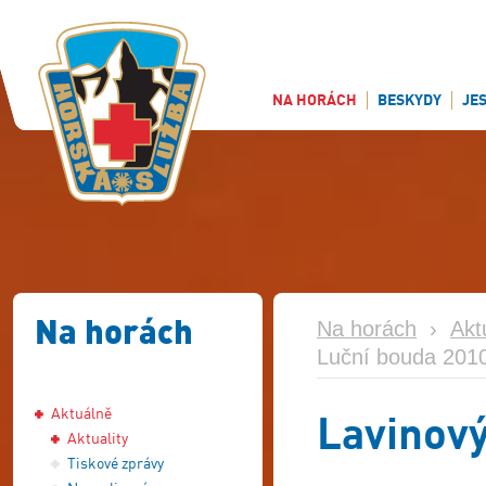
NA HORÁCH
BESKYDY
JE
Na horách
Na horách
›
Akt
Luční bouda 201
Aktuálně
Lavinový
Aktuality
Tiskové zprávy