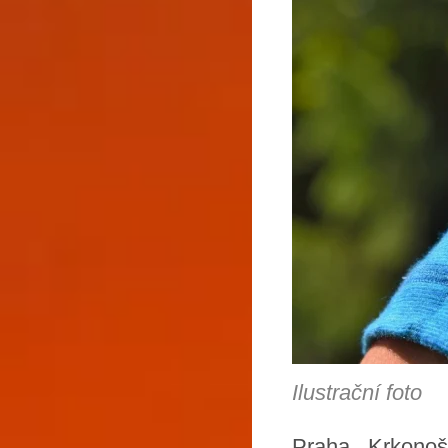
Ilustrační foto
Praha, Krkonoš