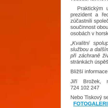
Praktickým uk
prezident a ře
zúčastnili spo
součinnost obou
osobách v hors
„
Kvalitní spolu
službou a dalším
při záchraně ži
stránkách úspěš
Bližší informace
Jiří Brožek,
724 102 247
Nebo Tiskový s
FOTOGALERIE