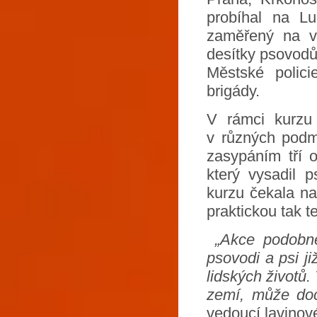
probíhal na Lu
zaměřený na vý
desítky psovodů
Městské polic
brigády.
V rámci kurzu 
v různých podm
zasypáním tří o
který vysadil 
kurzu čekala na
praktickou tak t
„Akce podobné
psovodi a psi j
lidských životů.
zemí, může doc
vedoucí lavinov