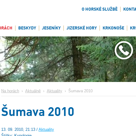
O HORSKÉ SLUŽBĚ
KONT
ORÁCH
BESKYDY
JESENÍKY
JIZERSKÉ HORY
KRKONOŠE
KR
Na horách
›
Aktuálně
›
Aktuality
›
Šumava 2010
Šumava 2010
13. 09. 2010, 21:13 /
Aktuality
Štítky: Kynologie