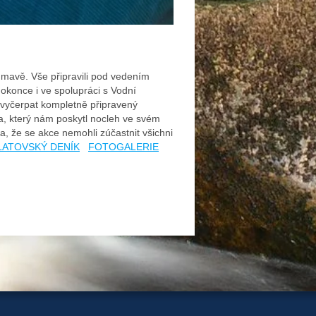
umavě. Vše připravili pod vedením
dokonce i ve spolupráci s Vodní
 vyčerpat kompletně připravený
, který nám poskytl nocleh ve svém
, že se akce nemohli zúčastnit všichni
LATOVSKÝ DENÍK
FOTOGALERIE