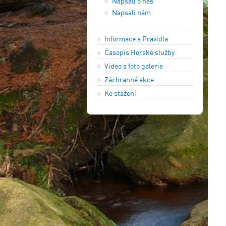
Napsali o nás
Napsali nám
Informace a Pravidla
Časopis Horské služby
Video a foto galerie
Záchranné akce
Ke stažení