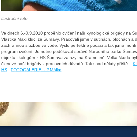
Ilustrační foto
Ve dnech 6.-9.9.2010 proběhlo cvičení naší kynologické brigády na Š
Vlastika Maxi kluci ze Šumavy. Pracovali jsme v sutinách, plochách a 
záchrannou službou ve vodě. Vyšlo perfektně počasí a tak jsme mohli
program cvičení. Je nutno poděkovat správě Národního parku Šumava
objektu i kolegům z HS Šumava za azyl na Kramolíně. Velká škoda byla
členové naší brigády z pracovních důvodů. Tak snad někdy příště.
K
HS
FOTOGALERIE - P.Málka