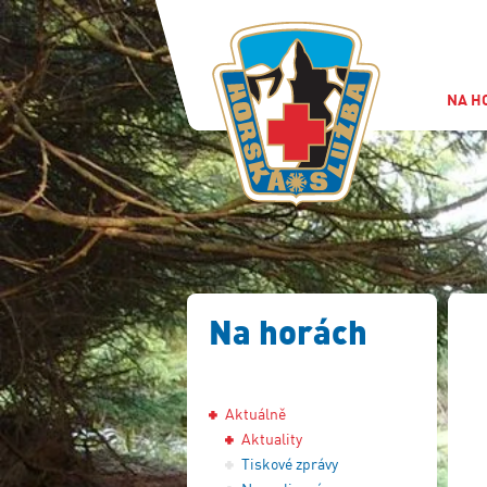
NA H
Na horách
Aktuálně
Aktuality
Tiskové zprávy