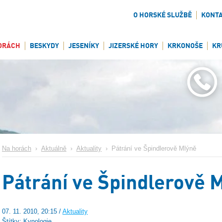
O HORSKÉ SLUŽBĚ
KONT
ORÁCH
BESKYDY
JESENÍKY
JIZERSKÉ HORY
KRKONOŠE
KR
Na horách
›
Aktuálně
›
Aktuality
›
Pátrání ve Špindlerově Mlýně
Pátrání ve Špindlerově 
07. 11. 2010, 20:15 /
Aktuality
Štítky: Kynologie