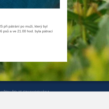
 při pátrání po muži, který byl
6 psů a ve 21.00 hod. byla pátrací
LUŽBY ČR JE FINANCOVÁNA
ERSTVA PRO MÍSTNÍ ROZVOJ A