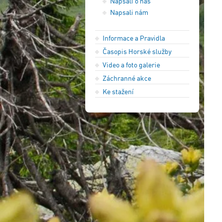
Napsali o nás
Napsali nám
Informace a Pravidla
Časopis Horské služby
Video a foto galerie
Záchranné akce
Ke stažení