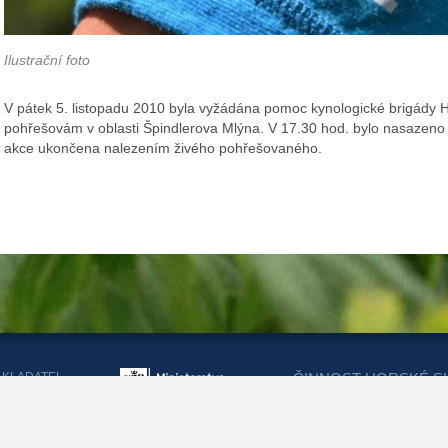
Ilustrační foto
V pátek 5. listopadu 2010 byla vyžádána pomoc kynologické brigády HS
pohřešovám v oblasti Špindlerova Mlýna. V 17.30 hod. bylo nasazeno 
akce ukončena nalezením živého pohřešovaného.
AKLADATEL
ČINNOST HORSKÉ S
ORSKÉ SLUŽBY
DOTACEMI Z MINIST
KRAJŮ