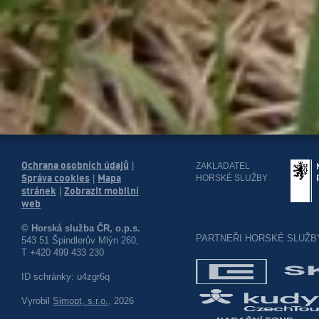
Ochrana osobních údajů
|
ZAKLADATEL
Správa cookies
Mapa
HORSKÉ SLUŽBY
|
stránek
Zobrazit mobilní
|
web
© Horská služba ČR, o.p.s.
PARTNEŘI HORSKÉ SLUŽB
543 51 Špindlerův Mlýn 260,
T +420 499 433 230
ID schránky: u4zgr6q
Vyrobil
Simopt, s.r.o.
, 2026