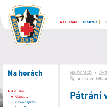
NA HORÁCH
BESKYDY
JE
Na horách
Na horách
›
Akt
Špindlerově Mlýn
Aktuálně
Pátrání 
Aktuality
Tiskové zprávy