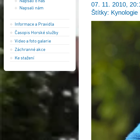
Napsali o nás
07. 11. 2010, 20:
Napsali nám
Štítky: Kynologie
Informace a Pravidla
Časopis Horské služby
Video a foto galerie
Záchranné akce
Ke stažení