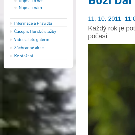
Napsali o nás
Napsali nám
11. 10. 2011, 11:
Informace a Pravidla
Každý rok je po
Časopis Horské služby
počasí.
Video a foto galerie
Záchranné akce
Ke stažení