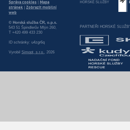
Správa cookies
Mapa
HORSKÉ SLUŽBY
|
stránek
Zobrazit mobilní
|
web
© Horská služba ČR, o.p.s.
PARTNEŘI HORSKÉ SLUŽB
543 51 Špindlerův Mlýn 260,
T +420 499 433 230
ID schránky: u4zgr6q
Vyrobil
Simopt, s.r.o.
, 2026