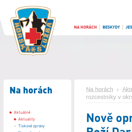
NA HORÁCH
BESKYDY
JE
Na horách
Na horách
›
Akt
rozcestníky v ok
Aktuálně
Nově opr
Aktuality
Tiskové zprávy
Boží Dar