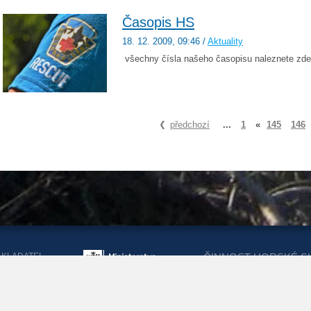
Časopis HS
18. 12. 2009
, 09:46
/
Aktuality
všechny čísla našeho časopisu naleznete zde 
předchozí
...
1
«
145
146
AKLADATEL
ČINNOST HORSKÉ S
ORSKÉ SLUŽBY
DOTACEMI Z MINIST
KRAJŮ