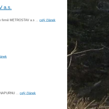
 a.s.
je firmě METROSTAV a.s ...
celý článek
lánek
 ANAPURNU ...
celý článek