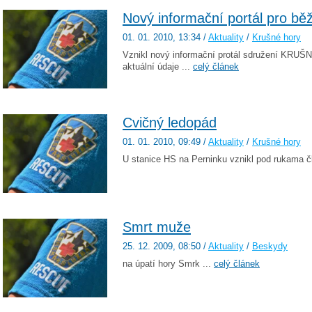
Nový informační portál pro bě
01. 01. 2010
, 13:34
/
Aktuality
/
Krušné hory
Vznikl nový informační protál sdružení KR
aktuální údaje ...
celý článek
Cvičný ledopád
01. 01. 2010
, 09:49
/
Aktuality
/
Krušné hory
U stanice HS na Perninku vznikl pod rukama č
Smrt muže
25. 12. 2009
, 08:50
/
Aktuality
/
Beskydy
na úpatí hory Smrk ...
celý článek