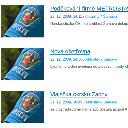
Poděkování firmě METROSTAV
23. 12. 2009
, 14:11
/
Aktuality
/
Šumava
Horská služba ČR, o.p.s oblast Šumava děku
Nová ošetřovna
22. 12. 2009
, 14:36
/
Aktuality
/
Šumava
byla tento týden uvedena do provozu ...
celý č
Vlaječka okrsku Zadov
21. 12. 2009
, 16:49
/
Aktuality
/
Šumava
se prostřednictvím kamarádů dostala až pod