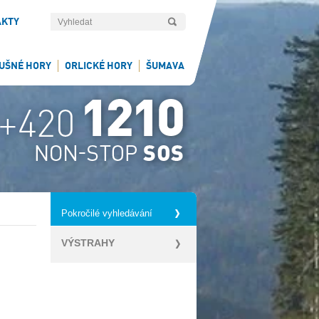
AKTY
UŠNÉ HORY
ORLICKÉ HORY
ŠUMAVA
Pokročilé vyhledávání
VÝSTRAHY