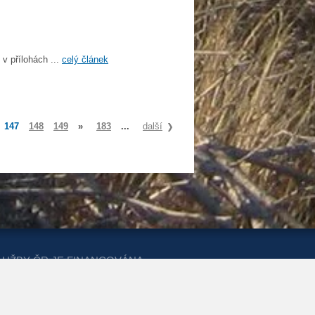
v přílohách ...
celý článek
147
148
149
»
183
...
další
LUŽBY ČR JE FINANCOVÁNA
ERSTVA PRO MÍSTNÍ ROZVOJ A