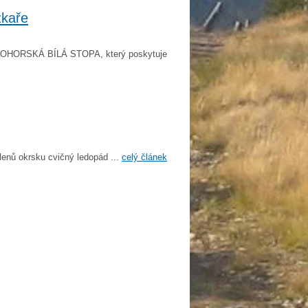
žkaře
UŠNOHORSKÁ BÍLÁ STOPA, který poskytuje
lenů okrsku cvičný ledopád ...
celý článek