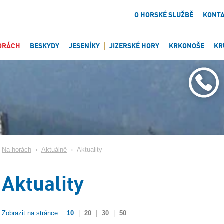
O HORSKÉ SLUŽBĚ
KONT
ORÁCH
BESKYDY
JESENÍKY
JIZERSKÉ HORY
KRKONOŠE
KR
Na horách
›
Aktuálně
›
Aktuality
Aktuality
Zobrazit na stránce:
10
|
20
|
30
|
50