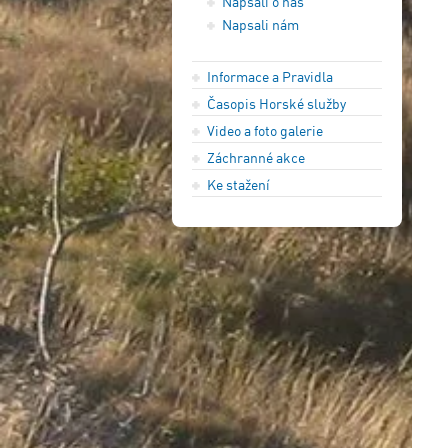
Napsali o nás
Napsali nám
Informace a Pravidla
Časopis Horské služby
Video a foto galerie
Záchranné akce
Ke stažení