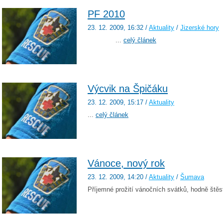
PF 2010
23. 12. 2009
, 16:32
/
Aktuality
/
Jizerské hory
...
celý článek
Výcvik na Špičáku
23. 12. 2009
, 15:17
/
Aktuality
...
celý článek
Vánoce, nový rok
23. 12. 2009
, 14:20
/
Aktuality
/
Šumava
Příjemné prožití vánočních svátků, hodně štěst