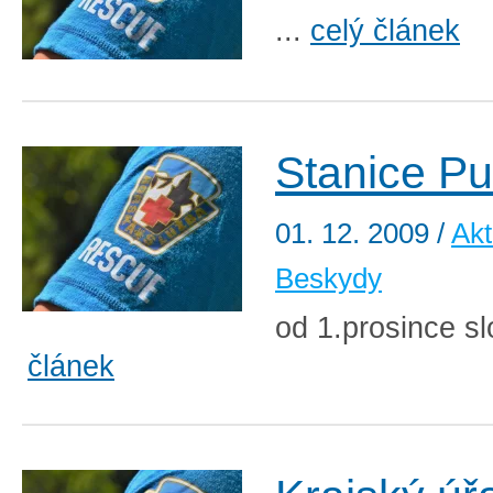
...
celý článek
Stanice P
01. 12. 2009
/
Akt
Beskydy
od 1.prosince sl
článek