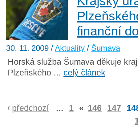
Krajský úř
Plzeňského
finanční d
30. 11. 2009
/
Aktuality
/
Šumava
Horská služba Šumava děkuje kra
Plzeňského ...
celý článek
předchozí
...
1
«
146
147
14