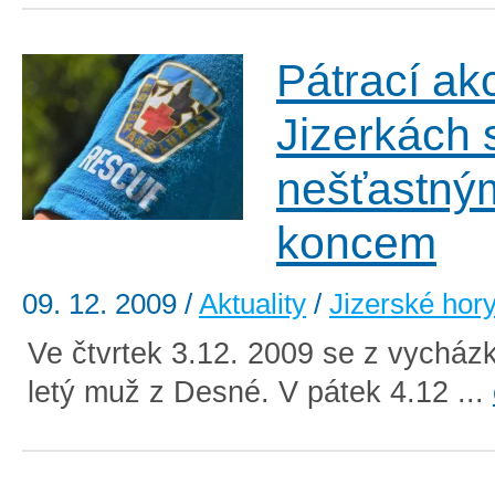
Pátrací ak
Jizerkách 
nešťastný
koncem
09. 12. 2009
/
Aktuality
/
Jizerské hor
Ve čtvrtek 3.12. 2009 se z vycházk
letý muž z Desné. V pátek 4.12 ...