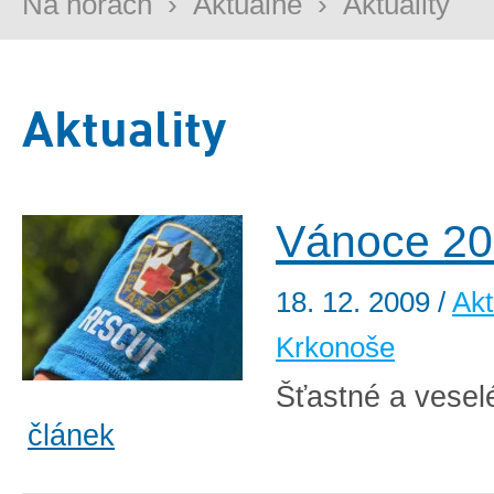
Na horách
›
Aktuálně
›
Aktuality
Aktuality
Vánoce 2
18. 12. 2009
/
Akt
Krkonoše
Šťastné a veselé
článek