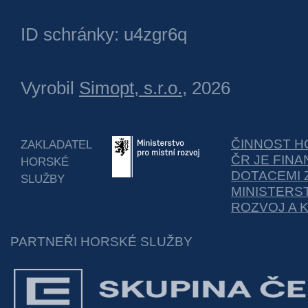
ID schránky: u4zgr6q
Vyrobil
Simopt, s.r.o.
, 2026
ČINNOST H
ZAKLADATEL
ČR JE FIN
HORSKÉ
DOTACEMI 
SLUŽBY
MINISTERS
ROZVOJ A 
PARTNEŘI HORSKÉ SLUŽBY