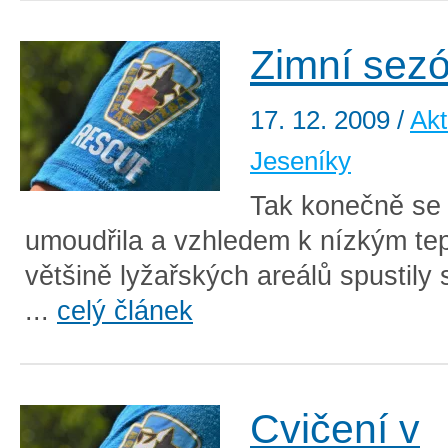
Zimní sez
17. 12. 2009
/
Akt
Jeseníky
Tak konečně se 
umoudřila a vzhledem k nízkým te
většině lyžařských areálů spustily
...
celý článek
Cvičení v