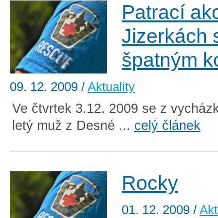
Patrací ak
Jizerkách 
špatným 
09. 12. 2009
/
Aktuality
Ve čtvrtek 3.12. 2009 se z vycházk
letý muž z Desné ...
celý článek
Rocky
01. 12. 2009
/
Akt