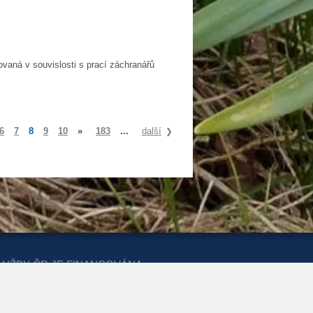
vaná v souvislosti s prací záchranářů
6
7
8
9
10
»
183
...
další
LUŽBY ČR JE FINANCOVÁNA
ERSTVA PRO MÍSTNÍ ROZVOJ A