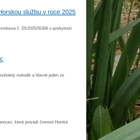
Horskou službu v roce 2025
í smlouva č. DS2025/05306 o poskytnutí
ic
ouholetý metodik a hlavně jeden ze
izaci, která provádí činnosti Horské