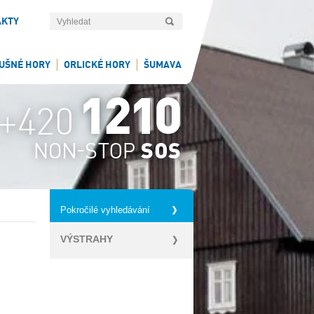
AKTY
UŠNÉ HORY
ORLICKÉ HORY
ŠUMAVA
Pokročilé vyhledávání
VÝSTRAHY