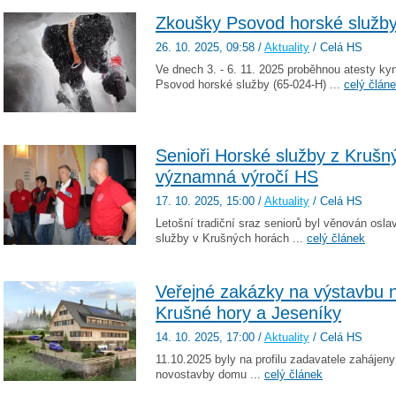
Zkoušky Psovod horské služb
26. 10. 2025
, 09:58
/
Aktuality
/ Celá HS
Ve dnech 3. - 6. 11. 2025 proběhnou atesty k
Psovod horské služby (65-024-H) ...
celý člán
Senioři Horské služby z Krušný
významná výročí HS
17. 10. 2025
, 15:00
/
Aktuality
/ Celá HS
Letošní tradiční sraz seniorů byl věnován osla
služby v Krušných horách ...
celý článek
Veřejné zakázky na výstavbu n
Krušné hory a Jeseníky
14. 10. 2025
, 17:00
/
Aktuality
/ Celá HS
11.10.2025 byly na profilu zadavatele zahájen
novostavby domu ...
celý článek