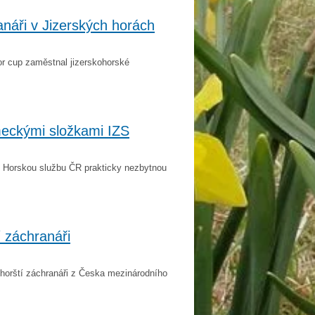
náři v Jizerských horách
or cup zaměstnal jizerskohorské
eckými složkami IZS
ro Horskou službu ČR prakticky nezbytnou
tí záchranáři
horští záchranáři z Česka mezinárodního