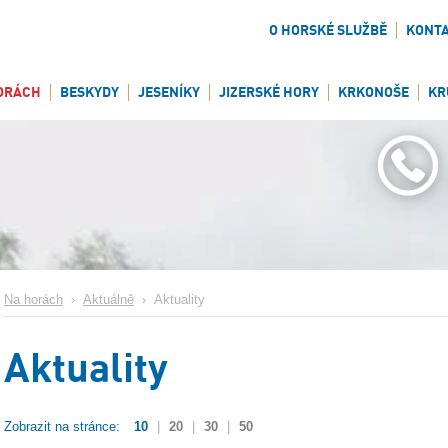
O HORSKÉ SLUŽBĚ
KONT
ORÁCH
BESKYDY
JESENÍKY
JIZERSKÉ HORY
KRKONOŠE
KR
Na horách
›
Aktuálně
›
Aktuality
Aktuality
Zobrazit na stránce:
10
|
20
|
30
|
50