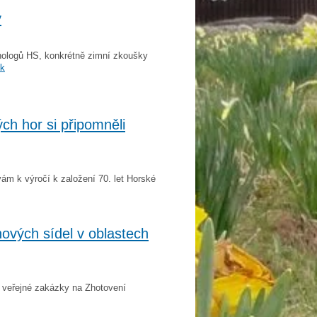
y
ynologů HS, konkrétně zimní zkoušky
ek
ch hor si připomněli
vám k výročí k založení 70. let Horské
ových sídel v oblastech
y veřejné zakázky na Zhotovení