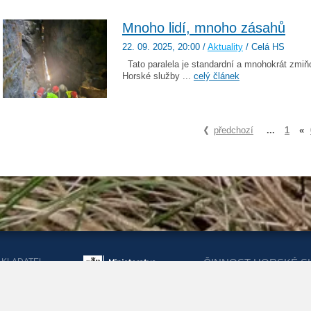
Mnoho lidí, mnoho zásahů
22. 09. 2025
, 20:00
/
Aktuality
/ Celá HS
Tato paralela je standardní a mnohokrát zmiňo
Horské služby ...
celý článek
předchozí
...
1
«
AKLADATEL
ČINNOST HORSKÉ S
ORSKÉ SLUŽBY
DOTACEMI Z MINIST
KRAJŮ