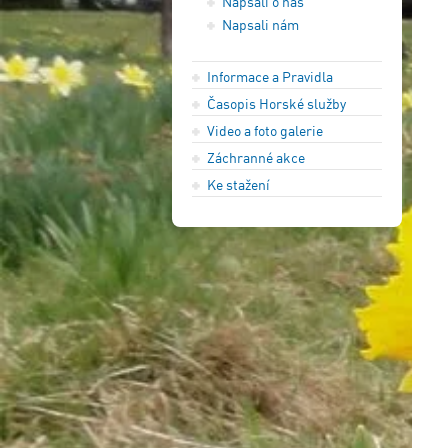
Napsali o nás
Napsali nám
Informace a Pravidla
Časopis Horské služby
Video a foto galerie
Záchranné akce
Ke stažení