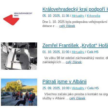
Královehradecký kraj podpoří 
05. 10. 2025
, 11:36
/
Aktuality
/
Krkonoše
Dne 1. 10. 2025 byla podepsána veřejnoprávn
dotace z ...
celý článek
Zemřel František „Kryšot“ Hoš
01. 10. 2025
, 11:00
/
Aktuality
/ Celá HS
Ve věku 98 let odešel záchranářský nestor, dl
zakládajících ...
celý článek
Pátrali jsme v Albánii
25. 09. 2025
, 10:00
/
Aktuality
/ Celá HS
Všechno začalo jako prosba o kontakt na organ
služby v Albánii ...
celý článek