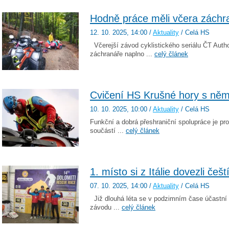
Hodně práce měli včera záchra
12. 10. 2025
, 14:00
/
Aktuality
/ Celá HS
Včerejší závod cyklistického seriálu ČT Auth
záchranáře naplno ...
celý článek
Cvičení HS Krušné hory s něm
10. 10. 2025
, 10:00
/
Aktuality
/ Celá HS
Funkční a dobrá přeshraniční spolupráce je p
součástí ...
celý článek
1. místo si z Itálie dovezli češ
07. 10. 2025
, 14:00
/
Aktuality
/ Celá HS
Již dlouhá léta se v podzimním čase účastní 
závodu ...
celý článek