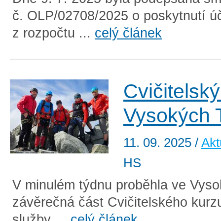
č. OLP/02708/2025 o poskytnutí ú
z rozpočtu ...
celý článek
Cvičitelský
Vysokých 
11. 09. 2025
/
Akt
HS
V minulém týdnu proběhla ve Vyso
závěrečná část Cvičitelského kurz
služby ...
celý článek