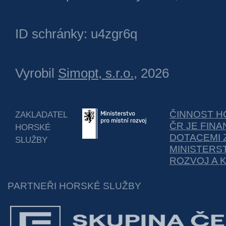
ID schránky: u4zgr6q
Vyrobil
Simopt, s.r.o.
, 2026
ČINNOST H
ZAKLADATEL
ČR JE FIN
HORSKÉ
DOTACEMI 
SLUŽBY
MINISTERS
ROZVOJ A 
PARTNEŘI HORSKÉ SLUŽBY