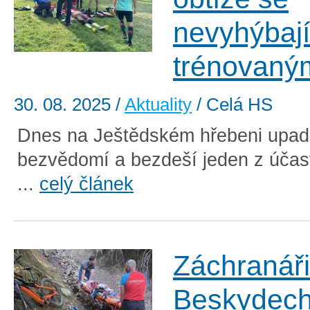
nevyhýbají
trénovaný
30. 08. 2025
/
Aktuality
/ Celá HS
Dnes na Ještědském hřebeni upad
bezvědomí a bezdeší jeden z účas
...
celý článek
Záchranáři
Beskydech