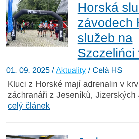
Horská sl
závodech 
služeb na
Szczelińci
01. 09. 2025
/
Aktuality
/ Celá HS
Kluci z Horské mají adrenalin v krvi
záchranáři z Jeseníků, Jizerských a
celý článek