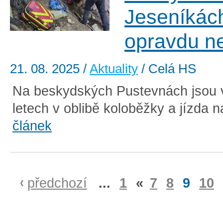
Jeseníkác
opravdu n
21. 08. 2025
/
Aktuality
/ Celá HS
Na beskydských Pustevnách jsou 
letech v oblibě koloběžky a jízda n
článek
předchozí
...
1
«
7
8
9
10