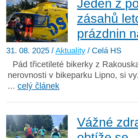
Jeden z po
zásahů let
prázdnin n
31. 08. 2025
/
Aktuality
/ Celá HS
Pád třicetileté bikerky z Rakouska
nerovnosti v bikeparku Lipno, si vy
...
celý článek
Vážné zdr
obtíže se