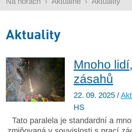
Na horách
›
Aktuálně
›
Aktuality
Aktuality
Mnoho lid
zásahů
22. 09. 2025
/
Akt
HS
Tato paralela je standardní a mno
zmiňovaná v souvislosti s prací z