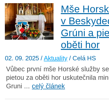
Mše Horsk
v Beskyde
Grúni a pi
oběti hor
02. 09. 2025
/
Aktuality
/ Celá HS
Vůbec první mše Horské služby se
pietou za oběti hor uskutečnila mi
Gruni ...
celý článek