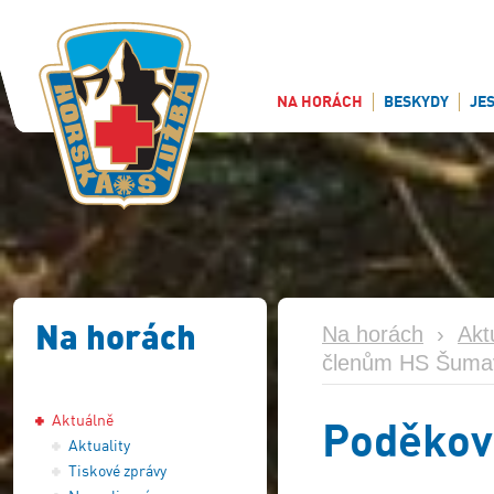
NA HORÁCH
BESKYDY
JE
Na horách
Na horách
›
Akt
členům HS Šuma
Aktuálně
Poděkov
Aktuality
Tiskové zprávy