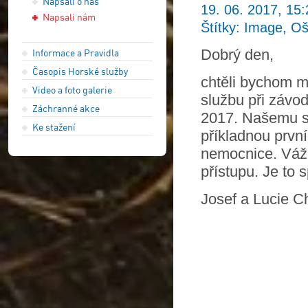
Napsali o nás
19. 06. 2017, 15:
Napsali nám
Štítky: Image, Oš
Dobrý den,
Informace a Pravidla
Časopis Horské služby
chtěli bychom m
Video a foto galerie
službu při závo
Záchranné akce
2017. Našemu sy
Ke stažení
příkladnou první
nemocnice. Váží
přístupu. Je to
Josef a Lucie C