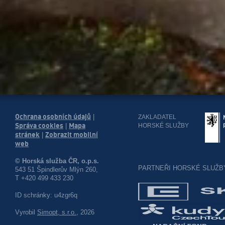
Ochrana osobních údajů
|
ZAKLADATEL
Správa cookies
Mapa
HORSKÉ SLUŽBY
|
stránek
Zobrazit mobilní
|
web
© Horská služba ČR, o.p.s.
PARTNEŘI HORSKÉ SLUŽB
543 51 Špindlerův Mlýn 260,
T +420 499 433 230
ID schránky: u4zgr6q
Vyrobil
Simopt, s.r.o.
, 2026