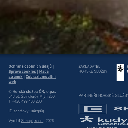
Ochrana osobních údajů
|
ZAKLADATEL
Správa cookies
Mapa
HORSKÉ SLUŽBY
|
stránek
Zobrazit mobilní
|
web
© Horská služba ČR, o.p.s.
PARTNEŘI HORSKÉ SLUŽB
543 51 Špindlerův Mlýn 260,
T +420 499 433 230
ID schránky: u4zgr6q
Vyrobil
Simopt, s.r.o.
, 2026