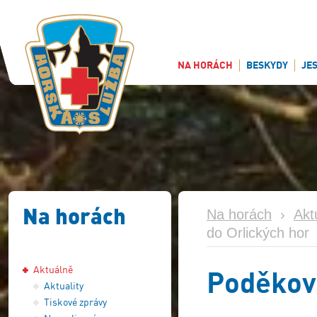
NA HORÁCH
BESKYDY
JE
Na horách
Na horách
›
Akt
do Orlických hor
Aktuálně
Poděková
Aktuality
Tiskové zprávy