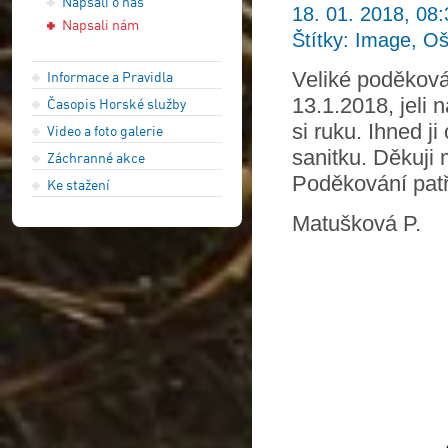
Napsali o nás
18. 01. 2018, 08:
Napsali nám
Štítky: Image, Oš
Veliké poděková
Informace a Pravidla
13.1.2018, jeli 
Časopis Horské služby
si ruku. Ihned ji
Video a foto galerie
sanitku. Děkuji 
Záchranné akce
Poděkování patří 
Ke stažení
Matušková P.