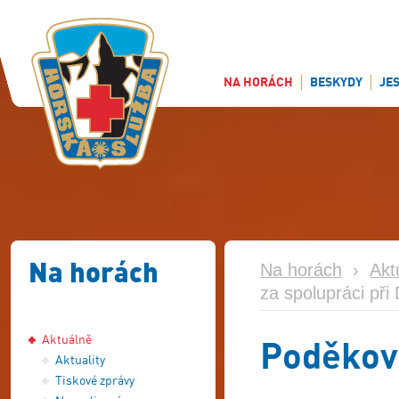
NA HORÁCH
BESKYDY
JE
Na horách
Na horách
›
Akt
za spolupráci při
Aktuálně
Poděková
Aktuality
Tiskové zprávy