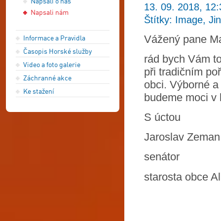
Napsali o nás
13. 09. 2018, 12:
Napsali nám
Štítky: Image, Ji
Vážený pane Ma
Informace a Pravidla
Časopis Horské služby
rád bych Vám to
Video a foto galerie
při tradičním p
Záchranné akce
obci. Výborné a 
Ke stažení
budeme moci v 
S úctou
Jaroslav Zeman
senátor
starosta obce A