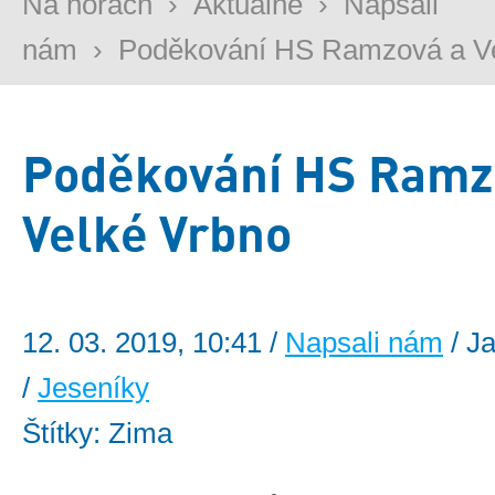
Na horách
›
Aktuálně
›
Napsali
nám
›
Poděkování HS Ramzová a Ve
Poděkování HS Ramz
Velké Vrbno
12. 03. 2019, 10:41 /
Napsali nám
/ J
/
Jeseníky
Štítky: Zima