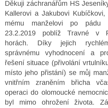
Děkuji záchranářům HS Jeseníky
Kallerovi a Jakubovi Kubíčkovi, 
mému manželovi po pádu 
23.2.2019 poblíž Travné v R
horách. Díky jejich rychlém
správnému vyhodnocení a pro
řešení situace (přivolání vrtulní
místo jeho přistání) se můj ma
vnitřním zraněním břicha vč
operaci do olomoucké nemocnic
byl mimo ohrožení života. Zá