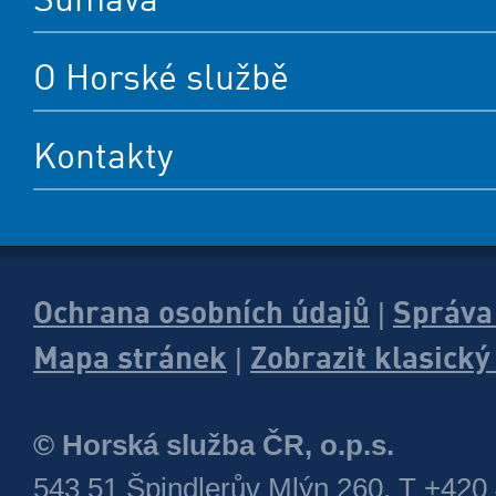
O Horské službě
Kontakty
Ochrana osobních údajů
Správa
|
Mapa stránek
Zobrazit klasick
|
© Horská služba ČR, o.p.s.
543 51 Špindlerův Mlýn 260, T +420