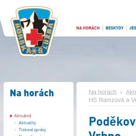
NA HORÁCH
BESKYDY
JE
Na horách
Na horách
›
Akt
HS Ramzová a Ve
Aktuálně
Poděkov
Aktuality
Tiskové zprávy
Vrbno