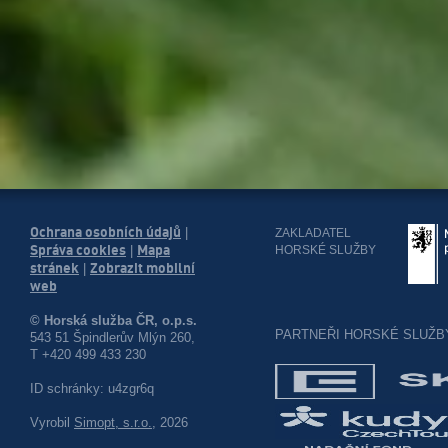
Ochrana osobních údajů
|
ZAKLADATEL
Správa cookies
Mapa
HORSKÉ SLUŽBY
|
stránek
Zobrazit mobilní
|
web
© Horská služba ČR, o.p.s.
PARTNEŘI HORSKÉ SLUŽB
543 51 Špindlerův Mlýn 260,
T +420 499 433 230
ID schránky: u4zgr6q
Vyrobil
Simopt, s.r.o.
, 2026