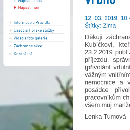
Napsali o nás
Napsali nám
12. 03. 2019, 10:
Informace a Pravidla
Štítky: Zima
Časopis Horské služby
Děkuji záchran
Video a foto galerie
Kubíčkovi, kt
Záchranné akce
23.2.2019 poblí
Ke stažení
příjezdu, sprá
(přivolání vrtu
vážným vnitřním
nemocnice a v
posádce přivo
pracovníkům ch
všem můj manžel
Lenka Tumová