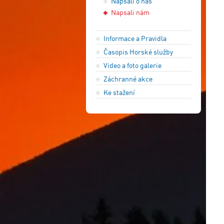
Napsali o nás
Napsali nám
Informace a Pravidla
Časopis Horské služby
Video a foto galerie
Záchranné akce
Ke stažení