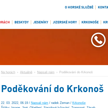
O HORSKÉ SLUŽBĚ
KONT
ORÁCH
BESKYDY
JESENÍKY
JIZERSKÉ HORY
KRKONOŠE
KR
Na horách
›
Aktuálně
›
Napsali nám
›
Poděkování do Krkonoš
Poděkování do Krkonoš
22. 03. 2022, 06:19 /
Napsali nám
/ radek Zeman /
Krkonoše
Štítky: Image, Jiné, Ošetření, Sjezdové lyžování, Transport, Zásah