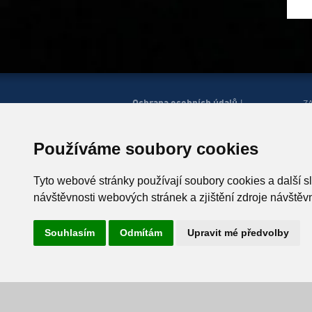
Ochrana osobních údajů
|
Z
Správa cookies
Mapa
H
|
stránek
Zobrazit mobilní
|
web
Používáme soubory cookies
© Horská služba ČR, o.p.s.
P
543 51 Špindlerův Mlýn 260,
Tyto webové stránky používají soubory cookies a další s
T +420 499 433 230
návštěvnosti webových stránek a zjištění zdroje návštěvn
ID schránky: u4zgr6q
Souhlasím
Odmítám
Upravit mé předvolby
Vyrobil
Simopt, s.r.o.
, 2026