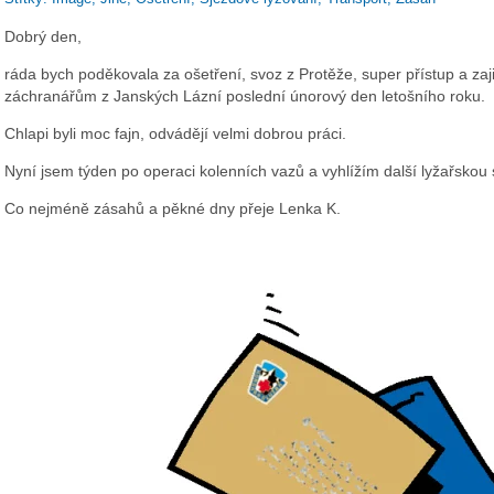
Dobrý den,
ráda bych poděkovala za ošetření, svoz z Protěže, super přístup a za
záchranářům z Janských Lázní poslední únorový den letošního roku.
Chlapi byli moc fajn, odvádějí velmi dobrou práci.
Nyní jsem týden po operaci kolenních vazů a vyhlížím další lyžařskou
Co nejméně zásahů a pěkné dny přeje Lenka K.