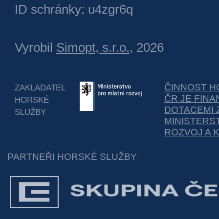
ID schránky: u4zgr6q
Vyrobil
Simopt, s.r.o.
, 2026
ČINNOST H
ZAKLADATEL
ČR JE FIN
HORSKÉ
DOTACEMI 
SLUŽBY
MINISTERS
ROZVOJ A 
PARTNEŘI HORSKÉ SLUŽBY