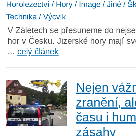
Horolezectví / Hory / Image / Jiné / Š
Technika / Výcvik
V Záletech se přesuneme do nejse
hor v Česku. Jizerské hory mají s
...
celý článek
Nejen váž
zranění, a
času i hu
zásahy