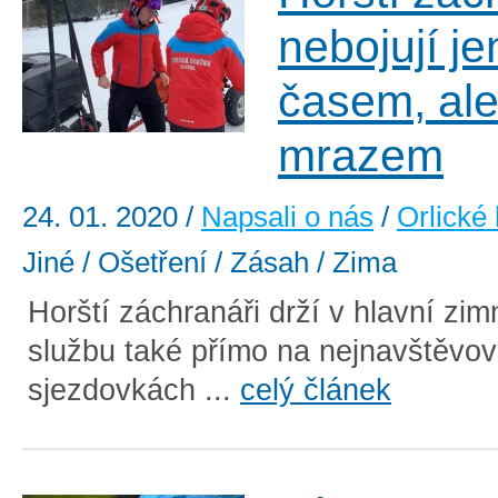
nebojují je
časem, ale
mrazem
24. 01. 2020
/
Napsali o nás
/
Orlické
Jiné / Ošetření / Zásah / Zima
Horští záchranáři drží v hlavní zi
službu také přímo na nejnavštěvov
sjezdovkách ...
celý článek