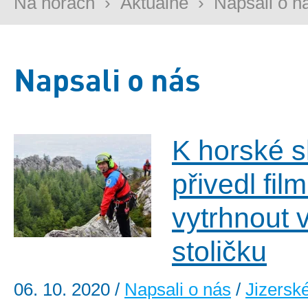
Na horách
›
Aktuálně
›
Napsali o n
Napsali o nás
K horské 
přivedl fil
vytrhnout 
stoličku
06. 10. 2020
/
Napsali o nás
/
Jizersk