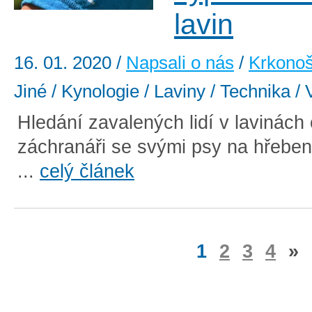
lavin
16. 01. 2020
/
Napsali o nás
/
Krkono
Jiné / Kynologie / Laviny / Technika / 
Hledání zavalených lidí v lavinách c
záchranáři se svými psy na hřebe
...
celý článek
1
2
3
4
»