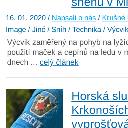
sněhu v M
16. 01. 2020
/
Napsali o nás
/
Krušné 
Image / Jiné / Sníh / Technika / Výcvi
Výcvik zaměřený na pohyb na lyží
použití maček a cepínů na ledu v 
dnech ...
celý článek
Horská slu
Krkonoších
vyprošťován