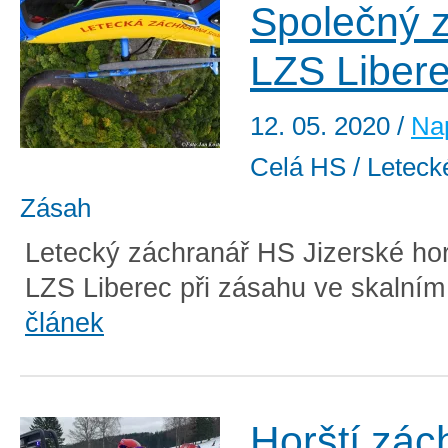
Společný 
LZS Liber
12. 05. 2020
/
Nap
Celá HS / Letecké
Zásah
Letecký záchranář HS Jizerské hor
LZS Liberec při zásahu ve skalním
článek
Horští zác