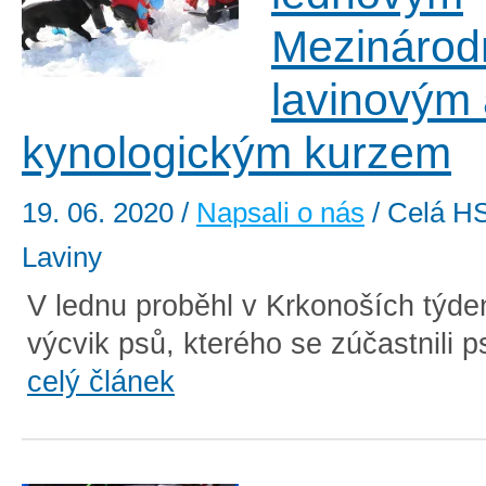
Mezinárod
lavinovým
kynologickým kurzem
19. 06. 2020
/
Napsali o nás
/ Celá HS
Laviny
V lednu proběhl v Krkonoších týde
výcvik psů, kterého se zúčastnili ps
celý článek