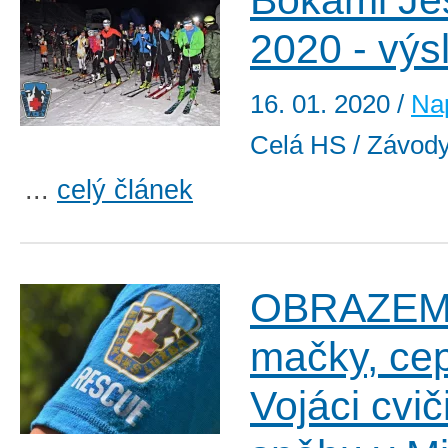
Bokami Je
2020 - výs
16. 01. 2020
/
Nap
Celá HS / Závod
...
celý článek
OBRAZEM:
mačky, cep
Vojáci cviči