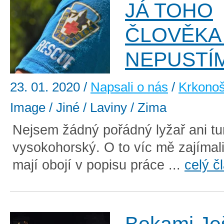
JÁ TOHO
ČLOVĚKA
NEPUSTÍ
23. 01. 2020
/
Napsali o nás
/
Krkono
Image / Jiné / Laviny / Zima
Nejsem žádný pořádný lyžař ani tur
vysokohorský. O to víc mě zajímali 
mají obojí v popisu práce ...
celý č