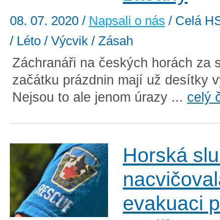
08. 07. 2020
/
Napsali o nás
/ Celá HS
/ Léto / Výcvik / Zásah
Záchranáři na českých horách za 
začátku prázdnin mají už desítky v
Nejsou to ale jenom úrazy ...
celý 
Horská sl
nacvičoval
evakuaci p