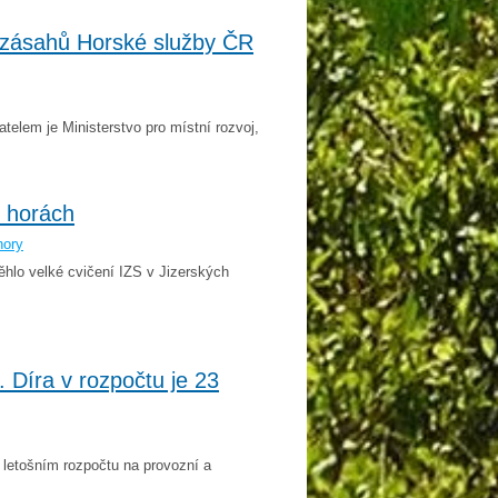
t zásahů Horské služby ČR
atelem je Ministerstvo pro místní rozvoj,
h horách
hory
ěhlo velké cvičení IZS v Jizerských
. Díra v rozpočtu je 23
 letošním rozpočtu na provozní a