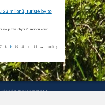
 23 milionů, turisté by to
 rok jí totiž chybí 23 milionů korun ...
7
8
9
10
11
»
14
...
další
LUŽBY ČR JE FINANCOVÁNA
ERSTVA PRO MÍSTNÍ ROZVOJ A