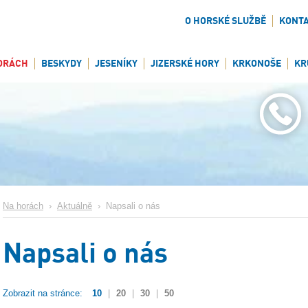
O HORSKÉ SLUŽBĚ
KONT
ORÁCH
BESKYDY
JESENÍKY
JIZERSKÉ HORY
KRKONOŠE
KR
Na horách
›
Aktuálně
›
Napsali o nás
Napsali o nás
Zobrazit na stránce:
10
|
20
|
30
|
50