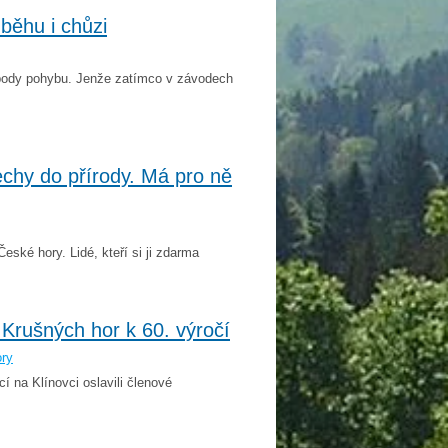
běhu i chůzi
obody pohybu. Jenže zatímco v závodech
chy do přírody. Má pro ně
eské hory. Lidé, kteří si ji zdarma
 Krušných hor k 60. výročí
ory
 na Klínovci oslavili členové