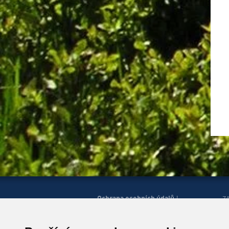
Ochrana osobních údajů
|
Z
Správa cookies
Mapa
H
|
stránek
Zobrazit mobilní
|
web