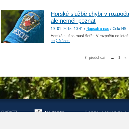
Horské službě chybí v rozpočtu
ale neměli poznat
19. 01. 2015
, 10:41
/
Napsali o nás
/ Celá HS
Horská služba musí šetřit. V rozpočtu na letošní
celý článek
předchozí
...
1
«
AKLADATEL
ČINNOST HORSKÉ S
ORSKÉ SLUŽBY
DOTACEMI Z MINIST
KRAJŮ