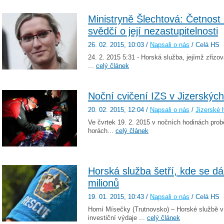
Ministryně Šlechtová: Četnos
svědčí o její nezastupitelnosti
26. 02. 2015
, 10:03
/
Napsali o nás
/ Celá HS
24. 2. 2015 5:31 - Horská služba, jejímž zřizov
...
celý článek
Noční cvičení IZS v Jizerskýc
20. 02. 2015
, 12:04
/
Napsali o nás
/
Jizerské 
Ve čvrtek 19. 2. 2015 v nočních hodinách prob
horách...
celý článek
Horská služba šetří, kde se dá
milionů
19. 01. 2015
, 10:43
/
Napsali o nás
/ Celá HS
Horní Mísečky (Trutnovsko) – Horské službě v
investiční výdaje ...
celý článek