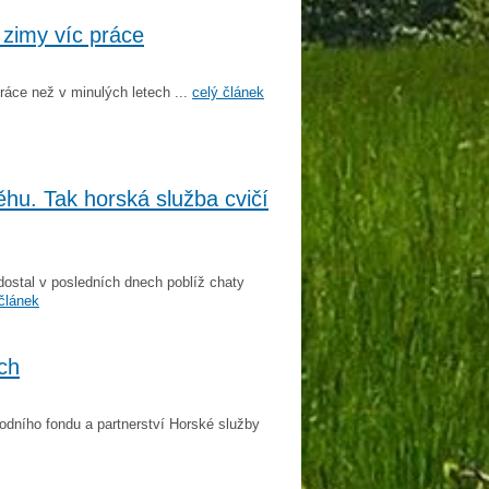
 zimy víc práce
práce než v minulých letech ...
celý článek
něhu. Tak horská služba cvičí
ostal v posledních dnech poblíž chaty
článek
ch
dního fondu a partnerství Horské služby