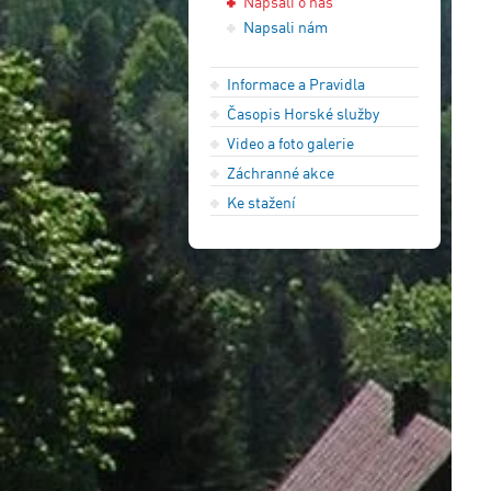
Napsali o nás
Napsali nám
Informace a Pravidla
Časopis Horské služby
Video a foto galerie
Záchranné akce
Ke stažení