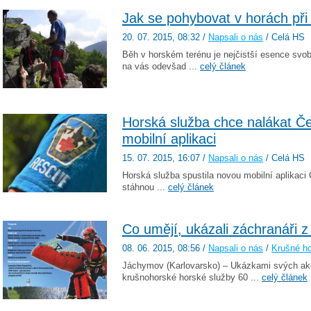
Jak se pohybovat v horách při 
20. 07. 2015
, 08:32
/
Napsali o nás
/ Celá HS
Běh v horském terénu je nejčistší esence sv
na vás odevšad ...
celý článek
Horská služba chce nalákat Če
mobilní aplikaci
15. 07. 2015
, 16:07
/
Napsali o nás
/ Celá HS
Horská služba spustila novou mobilní aplikaci Č
stáhnou ...
celý článek
Co umějí, ukázali záchranáři z
08. 06. 2015
, 08:56
/
Napsali o nás
/
Krušné h
Jáchymov (Karlovarsko) – Ukázkami svých akcí
krušnohorské horské služby 60 ...
celý článek