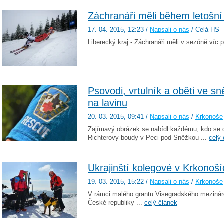
Záchranáři měli během letošní
17. 04. 2015
, 12:23
/
Napsali o nás
/ Celá HS
Liberecký kraj - Záchranáři měli v sezóně víc 
Psovodi, vrtulník a oběti ve s
na lavinu
20. 03. 2015
, 09:41
/
Napsali o nás
/
Krkonoše
Zajímavý obrázek se nabídl každému, kdo se d
Richterovy boudy v Peci pod Sněžkou ...
celý 
Ukrajinští kolegové v Krkonoší
19. 03. 2015
, 15:22
/
Napsali o nás
/
Krkonoše
V rámci malého grantu Visegradského mezináro
České republiky ...
celý článek