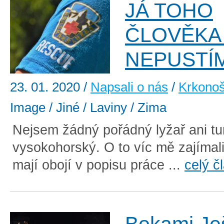
JÁ TOHO
ČLOVĚKA
NEPUSTÍ
23. 01. 2020
/
Napsali o nás
/
Krkono
Image / Jiné / Laviny / Zima
Nejsem žádný pořádný lyžař ani tur
vysokohorský. O to víc mě zajímali 
mají obojí v popisu práce ...
celý č