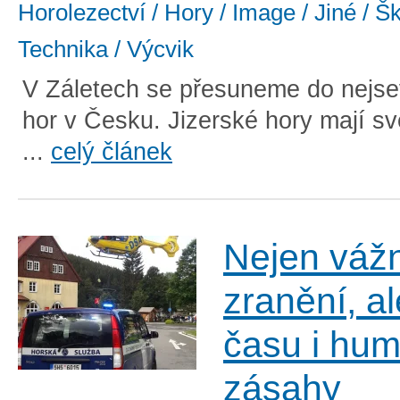
Horolezectví / Hory / Image / Jiné / Š
Technika / Výcvik
V Záletech se přesuneme do nejse
hor v Česku. Jizerské hory mají s
...
celý článek
Nejen váž
zranění, a
času i hu
zásahy