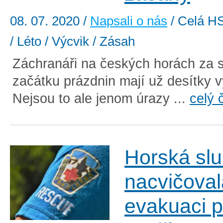
08. 07. 2020
/
Napsali o nás
/ Celá HS
/ Léto / Výcvik / Zásah
Záchranáři na českých horách za 
začátku prázdnin mají už desítky v
Nejsou to ale jenom úrazy ...
celý 
Horská sl
nacvičoval
evakuaci p