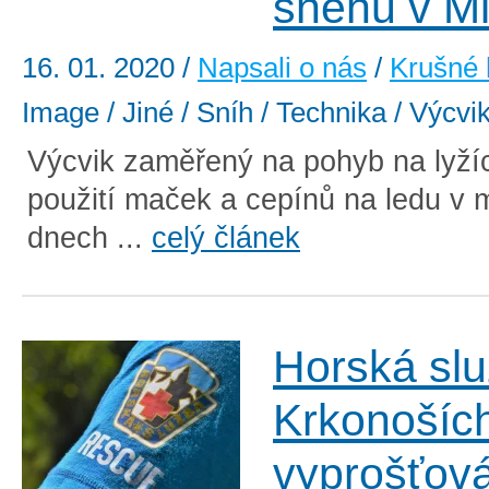
sněhu v M
16. 01. 2020
/
Napsali o nás
/
Krušné 
Image / Jiné / Sníh / Technika / Výcvi
Výcvik zaměřený na pohyb na lyží
použití maček a cepínů na ledu v 
dnech ...
celý článek
Horská slu
Krkonoších
vyprošťován