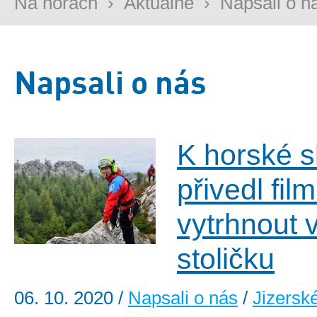
Na horách
›
Aktuálně
›
Napsali o n
Napsali o nás
K horské 
přivedl fil
vytrhnout 
stoličku
06. 10. 2020
/
Napsali o nás
/
Jizersk