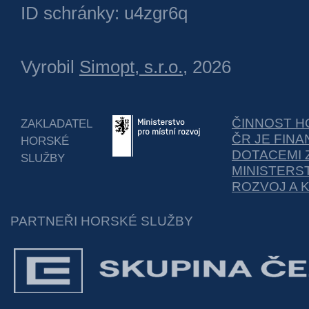
ID schránky: u4zgr6q
Vyrobil
Simopt, s.r.o.
, 2026
ČINNOST H
ZAKLADATEL
ČR JE FIN
HORSKÉ
DOTACEMI 
SLUŽBY
MINISTERS
ROZVOJ A 
PARTNEŘI HORSKÉ SLUŽBY