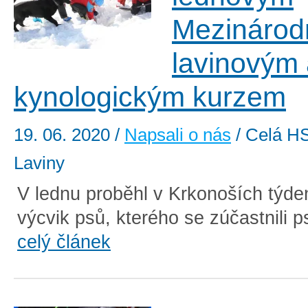
Mezinárod
lavinovým
kynologickým kurzem
19. 06. 2020
/
Napsali o nás
/ Celá HS
Laviny
V lednu proběhl v Krkonoších týde
výcvik psů, kterého se zúčastnili ps
celý článek