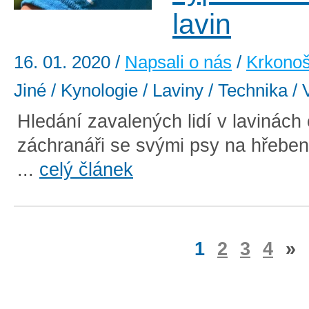
lavin
16. 01. 2020
/
Napsali o nás
/
Krkono
Jiné / Kynologie / Laviny / Technika / 
Hledání zavalených lidí v lavinách c
záchranáři se svými psy na hřebe
...
celý článek
1
2
3
4
»