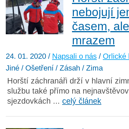
nebojují je
časem, ale
mrazem
24. 01. 2020
/
Napsali o nás
/
Orlické
Jiné / Ošetření / Zásah / Zima
Horští záchranáři drží v hlavní zi
službu také přímo na nejnavštěvov
sjezdovkách ...
celý článek