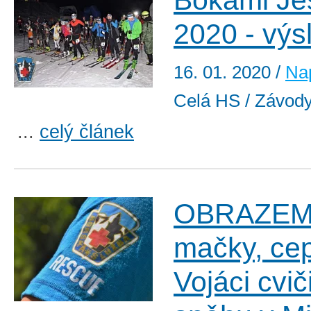
Bokami Je
2020 - výs
16. 01. 2020
/
Nap
Celá HS / Závod
...
celý článek
OBRAZEM:
mačky, cep
Vojáci cviči