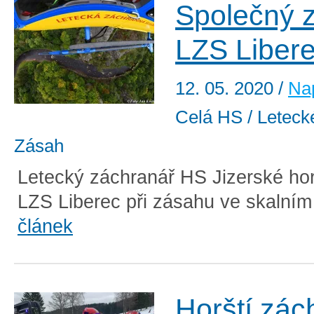
Společný 
LZS Liber
12. 05. 2020
/
Nap
Celá HS / Letecké
Zásah
Letecký záchranář HS Jizerské hor
LZS Liberec při zásahu ve skalním
článek
Horští zác