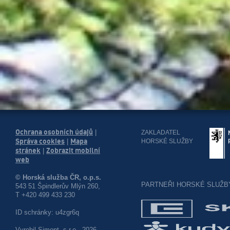
Ochrana osobních údajů
|
ZAKLADATEL
Správa cookies
Mapa
HORSKÉ SLUŽBY
|
stránek
Zobrazit mobilní
|
web
© Horská služba ČR, o.p.s.
PARTNEŘI HORSKÉ SLUŽB
543 51 Špindlerův Mlýn 260,
T +420 499 433 230
ID schránky: u4zgr6q