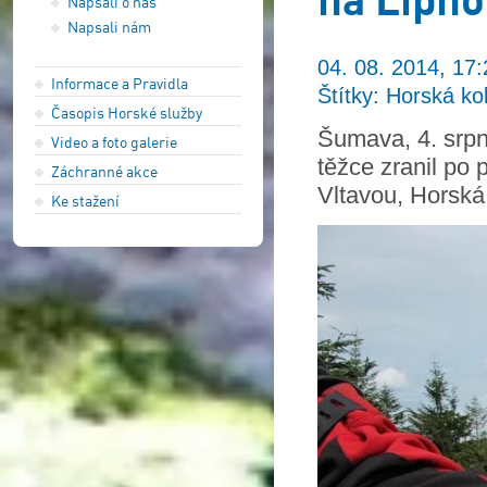
Napsali o nás
Napsali nám
04. 08. 2014, 17:
Informace a Pravidla
Štítky: Horská ko
Časopis Horské služby
Šumava, 4. srpn
Video a foto galerie
těžce zranil po
Záchranné akce
Vltavou, Horská
Ke stažení