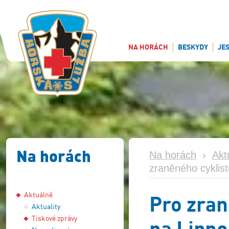
NA HORÁCH
BESKYDY
JE
Na horách
Na horách
›
Akt
zraněného cyklistu
Aktuálně
Pro zran
Aktuality
Tiskové zprávy
na Lipno