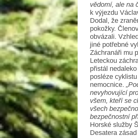
vědomí, ale na č
k výjezdu Václa
Dodal, že zraně
pokožky. Členové
obvázali. Vzhled
jiné potřebné vy
Záchranáři mu pr
Leteckou záchra
přistál nedalek
posléze cyklistu
nemocnice.
„Po
nevyhovující pr
všem, kteří se c
všech bezpečnos
bezpečnostní při
Horské služby Š
Desatera zásad j