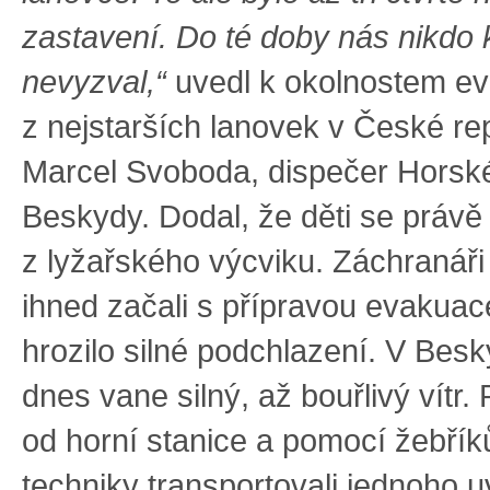
zastavení. Do té doby nás nikdo
nevyzval,“
uvedl k okolnostem e
z nejstarších lanovek v České re
Marcel Svoboda, dispečer Horsk
Beskydy. Dodal, že děti se právě
z lyžařského výcviku. Záchranáři
ihned začali s přípravou evakuac
hrozilo silné podchlazení. V Besk
dnes vane silný, až bouřlivý vítr.
od horní stanice a pomocí žebřík
techniky transportovali jednoho u