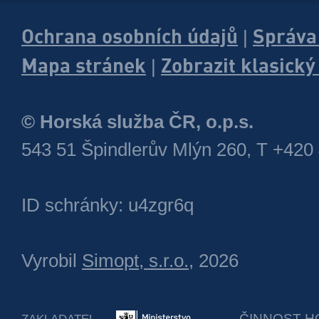
Ochrana osobních údajů
Správa
|
Mapa stránek
Zobrazit klasick
|
© Horská služba ČR, o.p.s.
543 51 Špindlerův Mlýn 260, T +420
ID schránky: u4zgr6q
Vyrobil
Simopt, s.r.o.
, 2026
ČINNOST H