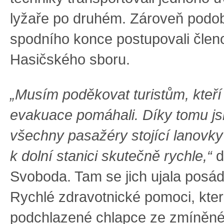
lyžaře po druhém. Zároveň podo
spodního konce postupovali člen
Hasičského sboru.
„Musím poděkovat turistům, kte
evakuace pomáhali. Díky tomu j
všechny pasažéry stojící lanovky
k dolní stanici skutečně rychle,“
d
Svoboda. Tam se jich ujala posád
Rychlé zdravotnické pomoci, která 
podchlazené chlapce ze zmíněné