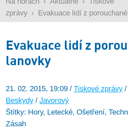
Na horách
›
Aktuálně
›
Tiskové
zprávy
›
Evakuace lidí z porouchané
Evakuace lidí z poro
lanovky
21. 02. 2015, 19:09 /
Tiskové zprávy
/
Beskydy
/
Javorový
Štítky: Hory, Letecké, Ošetření, Techn
Zásah