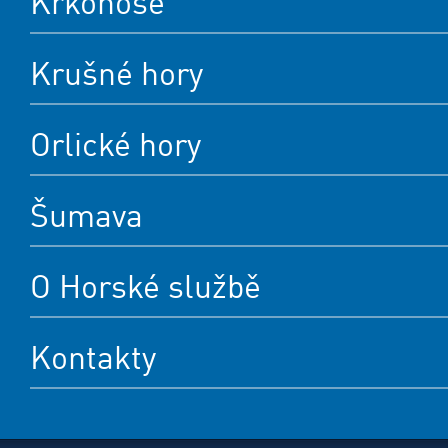
Krkonoše
Krušné hory
Orlické hory
Šumava
O Horské službě
Kontakty