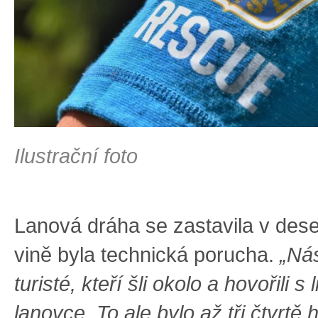
Ilustrační foto
Lanová dráha se zastavila v dese
vině byla technická porucha.
„Nás
turisté, kteří šli okolo a hovořili s 
lanovce. To ale bylo až tři čtvrtě 