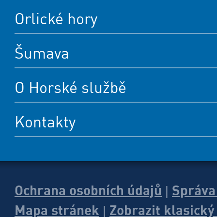
Orlické hory
Šumava
O Horské službě
Kontakty
Ochrana osobních údajů
Správa
|
Mapa stránek
Zobrazit klasick
|