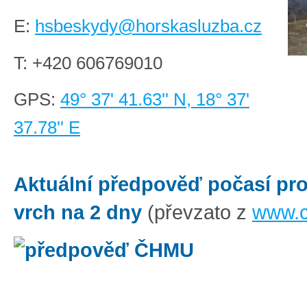
E:
hsbeskydy@horskasluzba.cz
T:
+420 606769010
GPS:
49° 37' 41.63'' N, 18° 37'
37.78'' E
Aktuální předpověď počasí pr
vrch na 2 dny
(převzato z
www.c