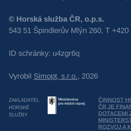
© Horská služba ČR, o.p.s.
543 51 Špindlerův Mlýn 260, T +420
ID schránky: u4zgr6q
Vyrobil
Simopt, s.r.o.
, 2026
ČINNOST H
ZAKLADATEL
ČR JE FIN
HORSKÉ
DOTACEMI 
SLUŽBY
MINISTERS
ROZVOJ A 