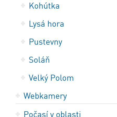
Kohútka
Lysá hora
Pustevny
Soláň
Velký Polom
Webkamery
Počasí v oblasti