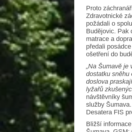
Proto záchranáři
Zdravotnické zá
požádali o spol
Budějovic. Pak c
matrace a doprav
předali posádce
ošetření do bud
„Na Šumavě je v
dostatku sněhu 
doslova praskají
lyžařů zkušenýc
návštěvníky šu
služby Šumava.
Desatera FIS pr
Bližší informac
Šumava, GSM: