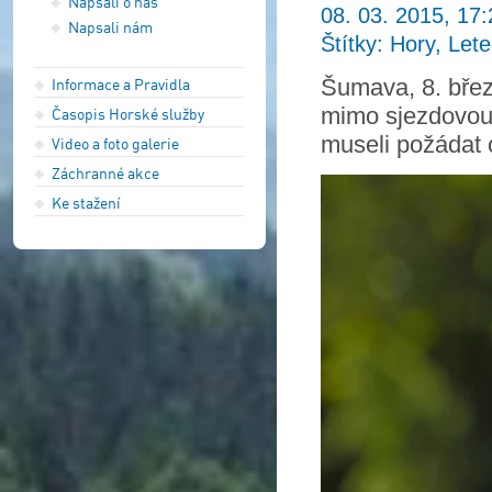
Napsali o nás
08. 03. 2015, 17:
Napsali nám
Štítky: Hory, Let
Šumava, 8. břez
Informace a Pravidla
mimo sjezdovou 
Časopis Horské služby
museli požádat o
Video a foto galerie
Záchranné akce
Ke stažení