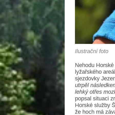
Ilustrační foto
Nehodu Horské s
lyžařského areál
sjezdovky Jezer
utrpěl následke
lehký otřes mozk
popsal situaci 
Horské služby 
že hoch má záva