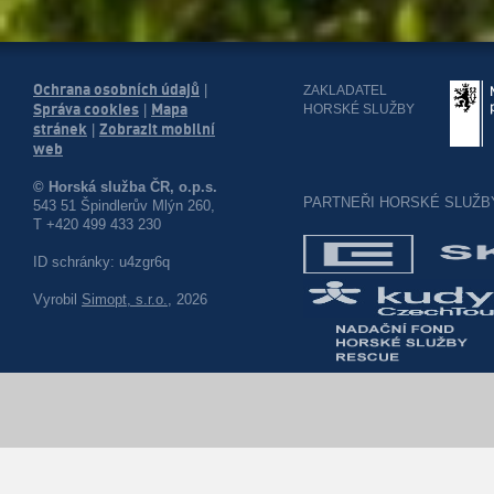
Ochrana osobních údajů
|
ZAKLADATEL
Správa cookies
Mapa
HORSKÉ SLUŽBY
|
stránek
Zobrazit mobilní
|
web
© Horská služba ČR, o.p.s.
PARTNEŘI HORSKÉ SLUŽB
543 51 Špindlerův Mlýn 260,
T +420 499 433 230
ID schránky: u4zgr6q
Vyrobil
Simopt, s.r.o.
, 2026