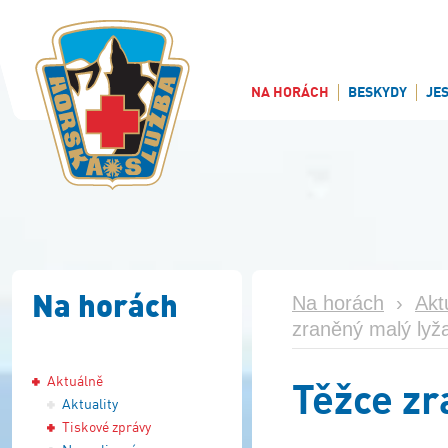
NA HORÁCH
BESKYDY
JE
Na horách
Na horách
›
Akt
zraněný malý lyž
Aktuálně
Těžce zr
Aktuality
Tiskové zprávy