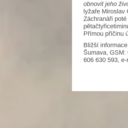
obnovit jeho živ
lyžaře Miroslav 
Záchranáři poté 
pětačtyřicetimin
Přímou příčinu ú
Bližší informac
Šumava, GSM:
606 630 593, e-