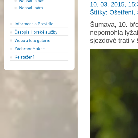
Napsali o nás
10. 03. 2015, 15:
Napsali nám
Štítky: Ošetření,
Šumava, 10. břez
Informace a Pravidla
nepomohla lyžař
Časopis Horské služby
sjezdové trati 
Video a foto galerie
Záchranné akce
Ke stažení