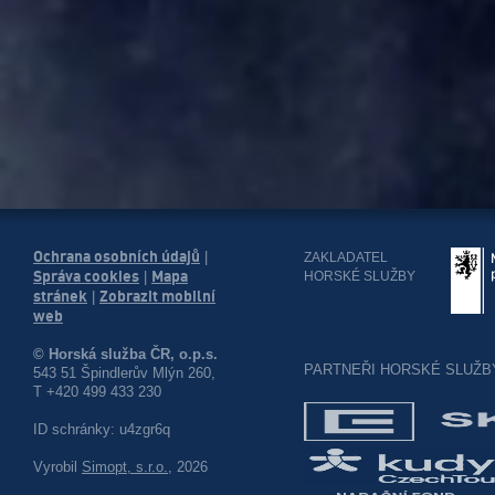
Ochrana osobních údajů
|
ZAKLADATEL
Správa cookies
Mapa
HORSKÉ SLUŽBY
|
stránek
Zobrazit mobilní
|
web
© Horská služba ČR, o.p.s.
PARTNEŘI HORSKÉ SLUŽB
543 51 Špindlerův Mlýn 260,
T +420 499 433 230
ID schránky: u4zgr6q
Vyrobil
Simopt, s.r.o.
, 2026