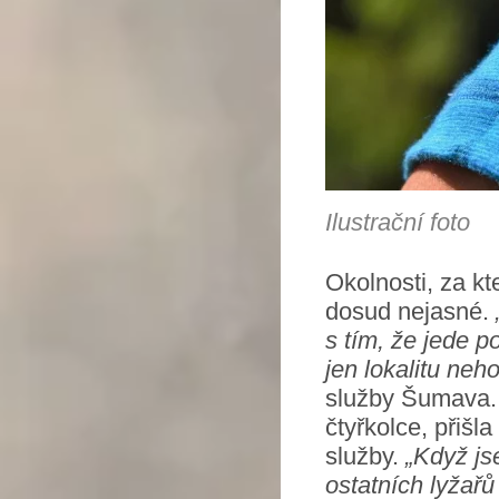
Ilustrační foto
Okolnosti, za kt
dosud nejasné.
s tím, že jede 
jen lokalitu neho
služby Šumava. 
čtyřkolce, přiš
služby.
„Když js
ostatních lyžařů