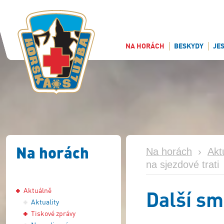
NA HORÁCH
BESKYDY
JE
Na horách
Na horách
›
Akt
na sjezdové trati
Aktuálně
Další sm
Aktuality
Tiskové zprávy