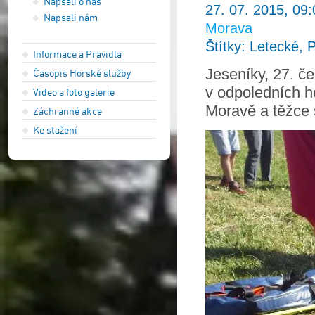
Napsali o nás
27. 07. 2015, 09:
Napsali nám
Morava
Štítky: Letecké, 
Informace a Pravidla
Jeseníky, 27. če
Časopis Horské služby
v odpoledních h
Video a foto galerie
Moravě a těžce s
Záchranné akce
Ke stažení