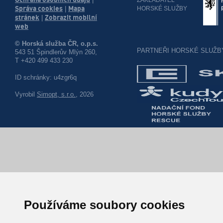
|
Správa cookies
Mapa
HORSKÉ SLUŽBY
|
stránek
Zobrazit mobilní
|
web
© Horská služba ČR, o.p.s.
PARTNEŘI HORSKÉ SLUŽB
543 51 Špindlerův Mlýn 260,
T +420 499 433 230
ID schránky: u4zgr6q
Vyrobil
Simopt, s.r.o.
, 2026
Používáme soubory cookies