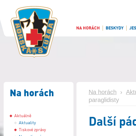
NA HORÁCH
BESKYDY
JE
Na horách
Na horách
›
Akt
paraglidisty
Aktuálně
Další pá
Aktuality
Tiskové zprávy