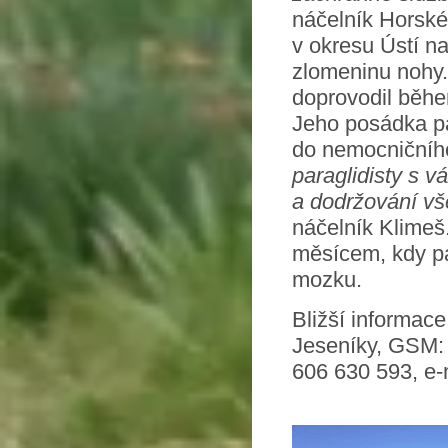
náčelník Horské 
v okresu Ústí na
zlomeninu nohy. P
doprovodil běhe
Jeho posádka pa
do nemocničního
paraglidisty s v
a dodržování vš
náčelník Klimeš.
měsícem, kdy pa
mozku.
Bližší informac
Jeseníky, GSM:
606 630 593, e-