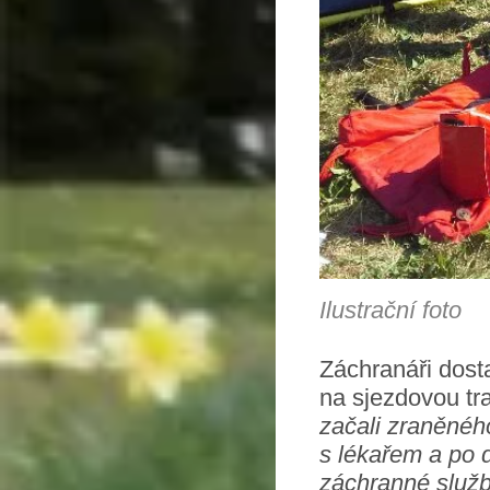
Ilustrační foto
Záchranáři dost
na sjezdovou tr
začali zraněného
s lékařem a po 
záchranné služ