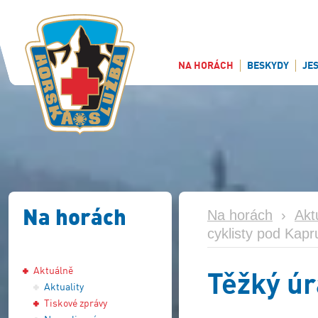
NA HORÁCH
BESKYDY
JE
Na horách
Na horách
›
Akt
cyklisty pod Kap
Aktuálně
Těžký úr
Aktuality
Tiskové zprávy