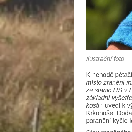
Ilustrační foto
K nehodě pětačty
místo zranění ih
ze stanic HS v H
základní vyšetřen
kosti,“
uvedl k v
Krkonoše. Dodal
poranění kyčle l