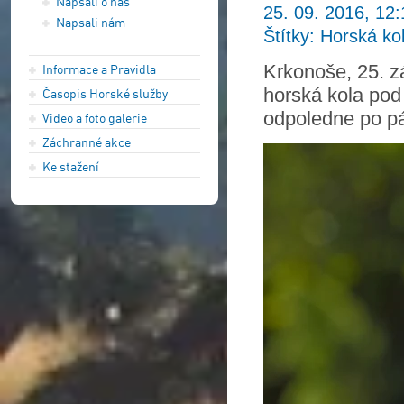
Napsali o nás
25. 09. 2016, 12:
Napsali nám
Štítky: Horská ko
Krkonoše, 25. zá
Informace a Pravidla
horská kola pod
Časopis Horské služby
odpoledne po pá
Video a foto galerie
Záchranné akce
Ke stažení