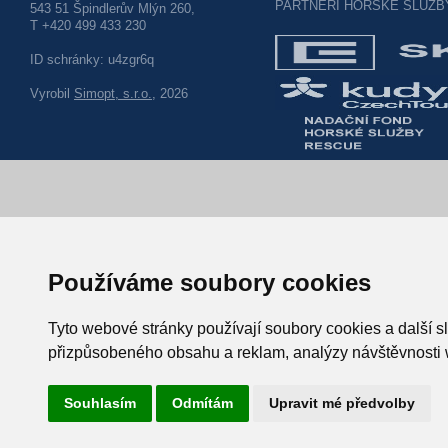
PARTNEŘI HORSKÉ SLUŽB
543 51 Špindlerův Mlýn 260,
T +420 499 433 230
ID schránky: u4zgr6q
Vyrobil
Simopt, s.r.o.
, 2026
Používáme soubory cookies
Tyto webové stránky používají soubory cookies a další sl
přizpůsobeného obsahu a reklam, analýzy návštěvnosti w
Souhlasím
Odmítám
Upravit mé předvolby