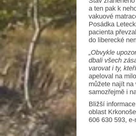
Stav zraněného 
a ten pak k neho
vakuové matrace 
Posádka Letecké
pacienta převza
do liberecké ne
„Obvykle upozor
dbali všech zá
varovat i ty, kte
apeloval na milo
můžete najít n
samozřejmě i na
Bližší informac
oblast Krkonoš
606 630 593, e-