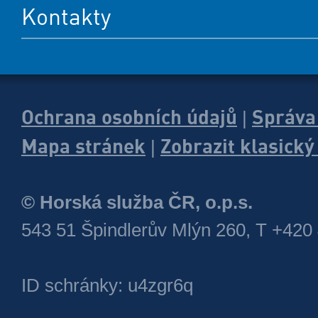
Kontakty
Ochrana osobních údajů
Správa
|
Mapa stránek
Zobrazit klasick
|
© Horská služba ČR, o.p.s.
543 51 Špindlerův Mlýn 260, T +420
ID schránky: u4zgr6q