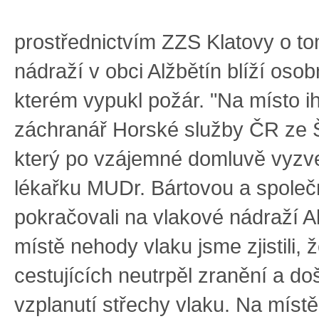
prostřednictvím ZZS Klatovy o to
nádraží v obci Alžbětín blíží osob
kterém vypukl požár. "Na místo i
záchranář Horské služby ČR ze 
který po vzájemné domluvě vyzv
lékařku MUDr. Bártovou a spole
pokračovali na vlakové nádraží A
místě nehody vlaku jsme zjistili, 
cestujících neutrpěl zranění a do
vzplanutí střechy vlaku. Na míst