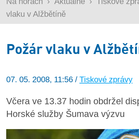
Na horách
›
Aktuálně
›
Tiskové zpr
vlaku v Alžbětíně
Požár vlaku v Alžbět
07. 05. 2008, 11:56 /
Tiskové zprávy
Včera ve 13.37 hodin obdržel dis
Horské služby Šumava výzvu