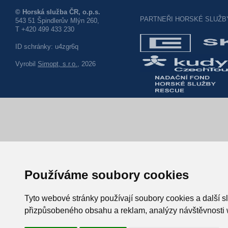
© Horská služba ČR, o.p.s.
PARTNEŘI HORSKÉ SLUŽB
543 51 Špindlerův Mlýn 260,
T +420 499 433 230
ID schránky: u4zgr6q
Vyrobil
Simopt, s.r.o.
, 2026
Používáme soubory cookies
Tyto webové stránky používají soubory cookies a další sl
přizpůsobeného obsahu a reklam, analýzy návštěvnosti w