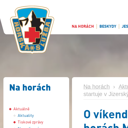
NA HORÁCH
BESKYDY
JE
Na horách
Na horách
›
Akt
startuje v Jizers
Aktuálně
O víkend
Aktuality
Tiskové zprávy
horách 