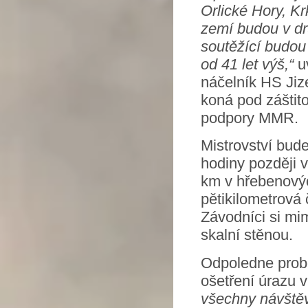
Orlické Hory, K
zemí budou v dr
soutěžící budou 
od 41 let výš,“
u
náčelník HS Jiz
koná pod záštito
podpory MMR.
Mistrovství bude
hodiny později v
km v hřebenových
pětikilometrová
Závodníci si mim
skalní stěnou.
Odpoledne probě
ošetření úrazu 
všechny návštěvn