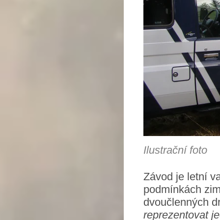
Ilustrační foto
Závod je letní v
podmínkách zimn
dvoučlenných d
reprezentovat je