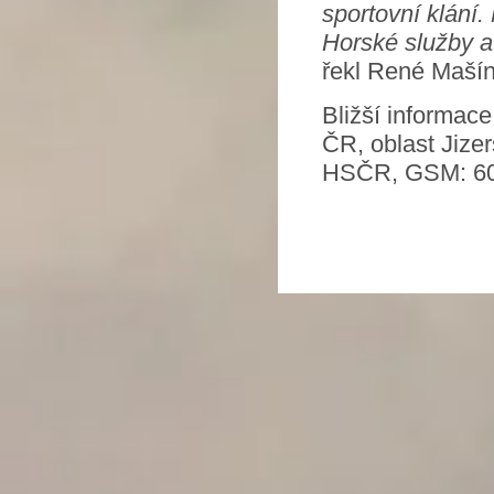
sportovní klání.
Horské služby a
řekl René Mašín
Bližší informac
ČR, oblast Jize
HSČR, GSM: 606